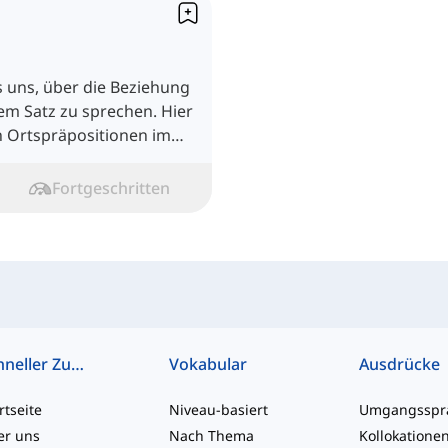
 uns, über die Beziehung
em Satz zu sprechen. Hier
n Ortspräpositionen im
Fortgeschritten
Schneller Zugriff
Vokabular
Ausdrücke
rtseite
Niveau-basiert
er uns
Nach Thema
Kollokatione