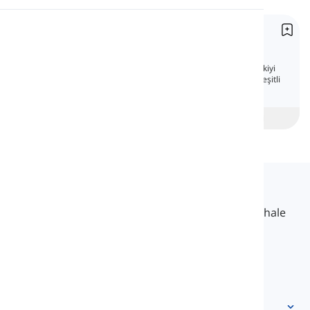
Telaffuz
Yer Edatları
Prepositions of Place
Okuma
Edatlar, bir cümlede iki kelime arasındaki ilişkiyi
konuşmamızı sağlar. Burada, İngilizce'deki çeşitli
yer edatlarını tartışacağız.
beginner
Orta Seviye
İleri
Langeek
LanGeek, öğrenme sürecinizi daha hızlı ve kolay hale
getiren bir dil öğrenme platformudur.
info@langeek.co
Hızlı Erişim