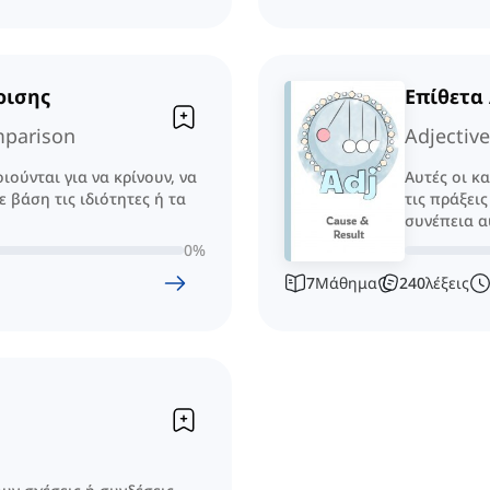
ρισης
Επίθετα
mparison
Adjective
ιούνται για να κρίνουν, να
Αυτές οι κ
 βάση τις ιδιότητες ή τα
τις πράξει
συνέπεια α
0
%
7
Μάθημα
240
λέξεις