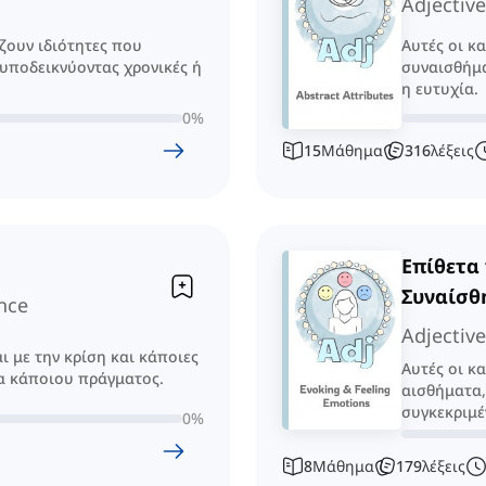
Adjective
ζουν ιδιότητες που
Αυτές οι κ
 υποδεικνύοντας χρονικές ή
συναισθήμα
η ευτυχία.
0
%
15
Μάθημα
316
λέξεις
Επίθετα
Συναίσθ
ance
Adjective
ι με την κρίση και κάποιες
Αυτές οι κ
α κάποιου πράγματος.
αισθήματα,
συγκεκριμέ
0
%
8
Μάθημα
179
λέξεις