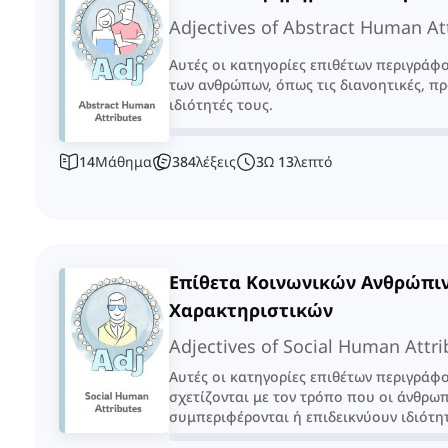
Adjectives of Abstract Human At
Αυτές οι κατηγορίες επιθέτων περιγράφ
των ανθρώπων, όπως τις διανοητικές, πρ
ιδιότητές τους.
14
Μάθημα
384
λέξεις
3
Ω
13
λεπτό
Επίθετα Κοινωνικών Ανθρώπι
Χαρακτηριστικών
Adjectives of Social Human Attri
Αυτές οι κατηγορίες επιθέτων περιγράφ
σχετίζονται με τον τρόπο που οι άνθρω
συμπεριφέρονται ή επιδεικνύουν ιδιότητ
καταστάσεις.