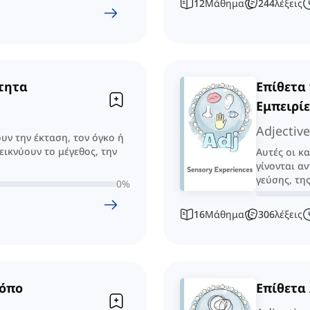
12
Μάθημα
244
λέξεις
ότητα
Επίθετα
Εμπειρίε
Adjectiv
υν την έκταση, τον όγκο ή
εικνύουν το μέγεθος, την
Αυτές οι κ
γίνονται α
γεύσης, τη
0
%
16
Μάθημα
306
λέξεις
Τόπο
Επίθετα