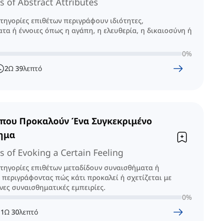
s of Abstract Attributes
ατηγορίες επιθέτων περιγράφουν ιδιότητες,
τα ή έννοιες όπως η αγάπη, η ελευθερία, η δικαιοσύνη ή
0
%
2
Ω
39
λεπτό
 που Προκαλούν Ένα Συγκεκριμένο
ημα
s of Evoking a Certain Feeling
ατηγορίες επιθέτων μεταδίδουν συναισθήματα ή
 περιγράφοντας πώς κάτι προκαλεί ή σχετίζεται με
νες συναισθηματικές εμπειρίες.
0
%
1
Ω
30
λεπτό