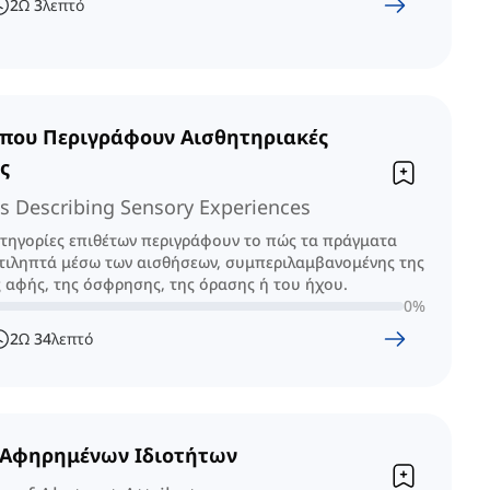
2
Ω
3
λεπτό
 που Περιγράφουν Αισθητηριακές
ς
es Describing Sensory Experiences
ατηγορίες επιθέτων περιγράφουν το πώς τα πράγματα
ντιληπτά μέσω των αισθήσεων, συμπεριλαμβανομένης της
ς αφής, της όσφρησης, της όρασης ή του ήχου.
0
%
2
Ω
34
λεπτό
 Αφηρημένων Ιδιοτήτων