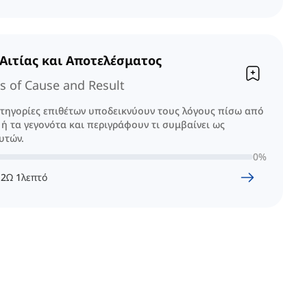
 Αιτίας και Αποτελέσματος
s of Cause and Result
ατηγορίες επιθέτων υποδεικνύουν τους λόγους πίσω από
ς ή τα γεγονότα και περιγράφουν τι συμβαίνει ως
υτών.
0
%
2
Ω
1
λεπτό