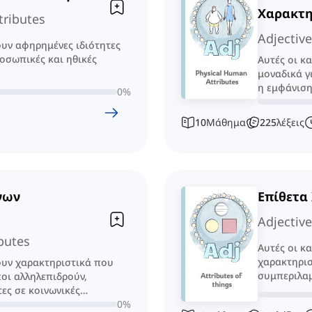
Χαρακτη
tributes
Adjectiv
ουν αφηρημένες ιδιότητες
οσωπικές και ηθικές
Αυτές οι κ
μοναδικά γ
η εμφάνιση
0
%
10
Μάθημα
225
λέξεις
νων
Επίθετα
Adjective
butes
Αυτές οι κ
χαρακτηρισ
ουν χαρακτηριστικά που
συμπεριλαμ
ποι αλληλεπιδρούν,
ή του υλικ
ες σε κοινωνικές
0
%