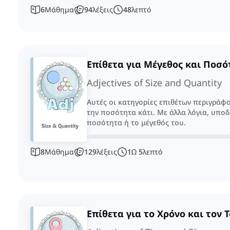
6
Μάθημα
94
λέξεις
48
λεπτό
Επίθετα για Μέγεθος και Ποσ
Adjectives of Size and Quantity
Αυτές οι κατηγορίες επιθέτων περιγράφο
την ποσότητα κάτι. Με άλλα λόγια, υποδ
ποσότητα ή το μέγεθός του.
8
Μάθημα
129
λέξεις
1
Ω
5
λεπτό
Επίθετα για το Χρόνο και τον 