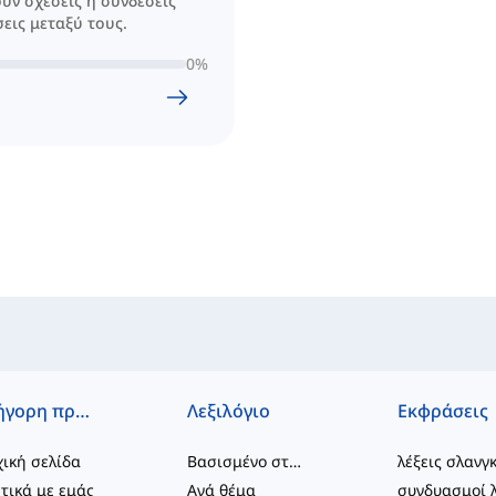
υν σχέσεις ή συνδέσεις
εις μεταξύ τους.
0
%
Γρήγορη πρόσβαση
Λεξιλόγιο
Εκφράσεις
ική σελίδα
Βασισμένο στο επίπεδο
λέξεις σλανγ
τικά με εμάς
Ανά θέμα