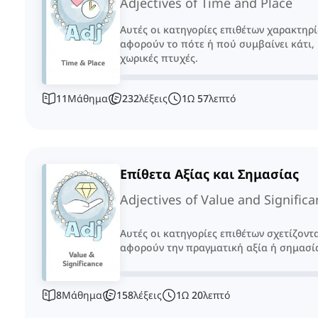
Adjectives of Time and Place
Αυτές οι κατηγορίες επιθέτων χαρακτηρί
αφορούν το πότε ή πού συμβαίνει κάτι,
χωρικές πτυχές.
11
Μάθημα
232
λέξεις
1
Ω
57
λεπτό
Επίθετα Αξίας και Σημασίας
Adjectives of Value and Signific
Αυτές οι κατηγορίες επιθέτων σχετίζοντα
αφορούν την πραγματική αξία ή σημασί
8
Μάθημα
158
λέξεις
1
Ω
20
λεπτό