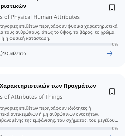
ριστικών
es of Physical Human Attributes
ατηγορίες επιθέτων περιγράφουν φυσικά χαρακτηριστικά
ια τους ανθρώπους, όπως το ύψος, το βάρος, το χρώμα,
 ή η φυσική κατάσταση.
0
%
1
Ω
53
λεπτό
 Χαρακτηριστικών των Πραγμάτων
s of Attributes of Things
ατηγορίες επιθέτων περιγράφουν ιδιότητες ή
τικά αντικειμένων ή μη ανθρώπινων οντοτήτων,
βανομένης της εμφάνισης, του σχήματος, του μεγέθους
ού τους.
0
%