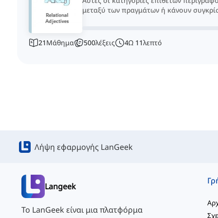
Αυτές οι κατηγορίες επιθέτων περιγράφο
μεταξύ των πραγμάτων ή κάνουν συγκρίσ
21
Μάθημα
500
λέξεις
4
Ω
11
λεπτό
Λήψη εφαρμογής LanGeek
Langeek
Αρχ
Το LanGeek είναι μια πλατφόρμα
Σχε