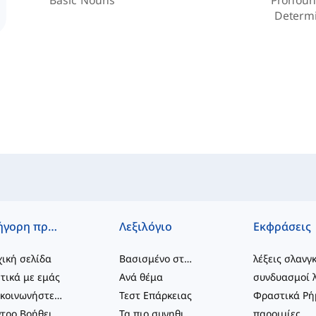
Determ
Γρήγορη πρόσβαση
Λεξιλόγιο
Εκφράσεις
ική σελίδα
Βασισμένο στο επίπεδο
λέξεις σλανγ
τικά με εμάς
Ανά θέμα
Επικοινωνήστε μαζί μας
Τεστ Επάρκειας
Κέντρο Βοήθειας
Τα πιο συνηθισμένα
παροιμίες