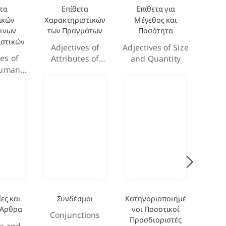
τα
Επίθετα
Επίθετα για
Επ
ικών
Χαρακτηριστικών
Μέγεθος και
Περ
ινων
των Πραγμάτων
Ποσότητα
Αισ
ιστικών
Ε
Adjectives of
Adjectives of Size
es of
Ad
Attributes of
and Quantity
Human
De
Things
utes
S
Exp
ες και
Συνδέσμοι
Κατηγοριοποιημέ
Επι
 Άρθρα
νοι Ποσοτικοί
Conjunctions
Int
Προσδιοριστές
s and