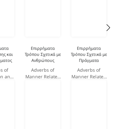
ματα
Επιρρήματα
Επιρρήματα
Επ
ης και
Τρόπου Σχετικά με
Τρόπου Σχετικά με
Απο
ήματος
Ανθρώπους
Πράγματα
κα
s of
Adverbs of
Adverbs of
Adver
on and
Manner Related
Manner Related
and 
ion
to Humans
to Things