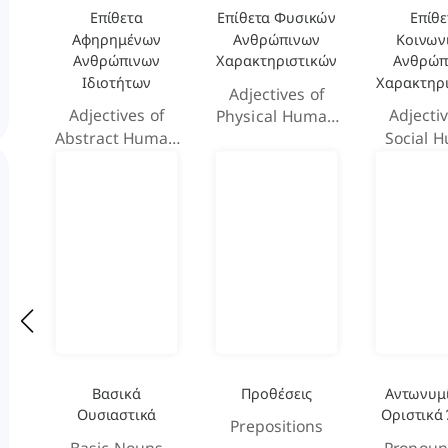
Επίθετα
Επίθετα Φυσικών
Επίθε
Αφηρημένων
Ανθρώπινων
Κοινων
Ανθρώπινων
Χαρακτηριστικών
Ανθρώπ
Ιδιοτήτων
Χαρακτηρ
Adjectives of
Adjectives of
Adjectiv
Physical Human
Abstract Human
Social 
Attributes
Attributes
Attrib
Βασικά
Προθέσεις
Αντωνυμί
Ουσιαστικά
Οριστικά
Prepositions
Basic Nouns
Pronoun