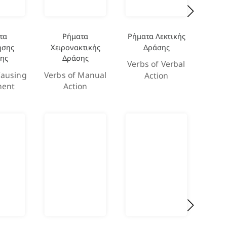
τα
Ρήματα
Ρήματα Λεκτικής
ησης
Χειρονακτικής
Δράσης
Δημι
σης
Δράσης
Verbs of Verbal
Causing
Verbs of Manual
Verb
Action
ent
Action
and