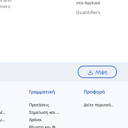
στα Αγγλικά
iners
Quantifiers
Λήψη
Γραμματική
Προφορά
κ
Προτάσεις
Δείτε περισσότερα
...
συνδυασμοί λέξεων
Σημείωση και Ορθογραφία
Φραστικά Ρήματα
Χρόνοι
Ρήματα και Φωνές