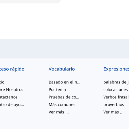
ceso rápido
Vocabulario
Expresione
cio
Basado en el nivel
re Nosotros
Por tema
colocaciones
ntáctanos
Pruebas de competencia
Verbos frasa
Centro de ayuda
Más comunes
proverbios
Ver más
...
Ver más
...