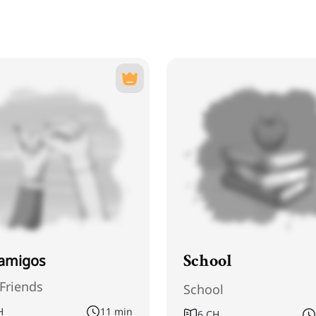
amigos
School
Friends
School
H
11 min
6
CH