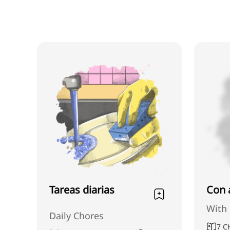
Tareas diarias
Con 
With 
Daily Chores
7
C