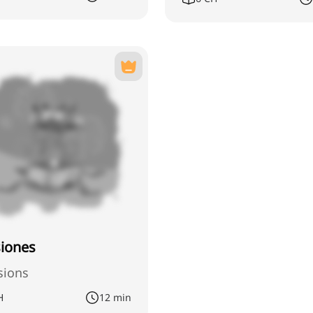
iones
sions
H
12 min