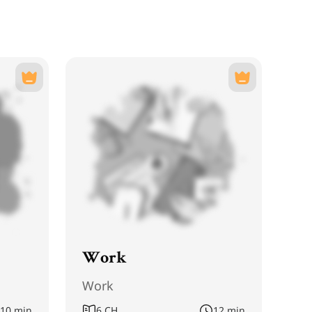
Work
Work
10 min
6
CH
12 min