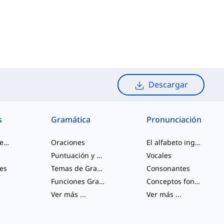
Descargar
s
Gramática
Pronunciación
palabras de jerga
Oraciones
El alfabeto inglés
Puntuación y Ortografía
Vocales
les
Temas de Gramática Varios
Consonantes
Funciones Gramaticales
Conceptos fonológicos
Ver más
...
Ver más
...