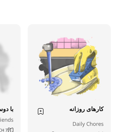
کارهای روزانه
با دوس
riends
Daily Chores
CH
7