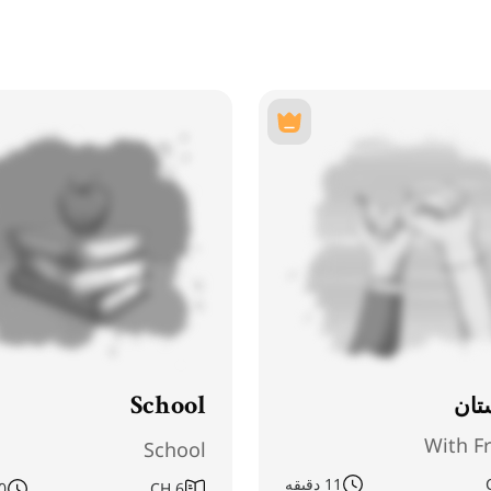
تان
School
With F
School
11 دقیقه
6
CH
10 