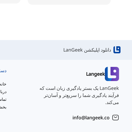
دانلود اپلیکشن LanGeek
دست
Langeek
خانه
LanGeek یک بستر یادگیری زبان است که
دربا
فرآیند یادگیری شما را سریع‌تر و آسان‌تر
تماس
می‌کند.
بخش 
info@langeek.co