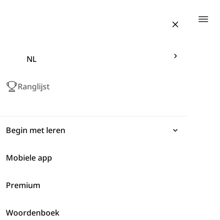
Togg
NL
Ranglijst
Begin met leren
Mobiele app
Uitdrukkingen
Premium
Grammatica
Dagelijks Leven
Woordenboek
Woordenlijst