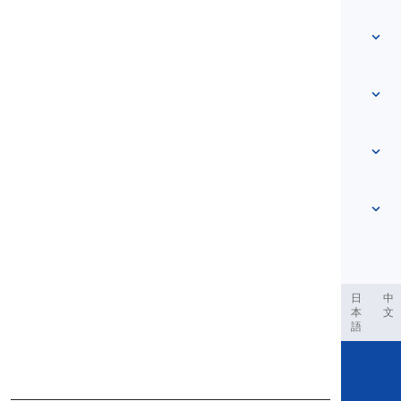
Startpagina
Woordenlijst
Over ons
Neem contact met ons op
Niveau-gebaseerd
Helpcentrum
Uitdrukkingen
Op onderwerp
Vaardigheidstesten
slangwoorden
Meest voorkomende
Grammatica
collocaties
Meer zien
...
Frasale werkwoorden
Zinnen
spreekwoorden
Uitspraak
Interpunctie en Spelling
Meer zien
...
Tijden
Meer zien
...
Werkwoorden en Stemmen
Meer zien
...
العر
Filipino
فارسی
Indonesia
Deutsch
português
日
中
本
文
語