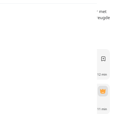
Uitspraak
Verken het dagelijks leven van een gezin van vier met
verhalen vol leuke uitdagingen en eenvoudige vreugde
voor Engelse studenten.
Lezen
Dagelijkse taken
Daily Chores
6
CH
12 min
Met vrienden
With Friends
7
CH
11 min