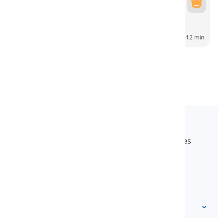
Gelegenheden
Occasions
6
CH
12 min
Langeek
LanGeek is een taal leerplatform dat je leerproces
sneller en gemakkelijker maakt.
info@langeek.co
Snelle toegang