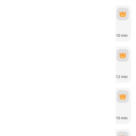
School
School
6
CH
10 min
Work
Work
6
CH
12 min
Shopping
Shopping
6
CH
10 min