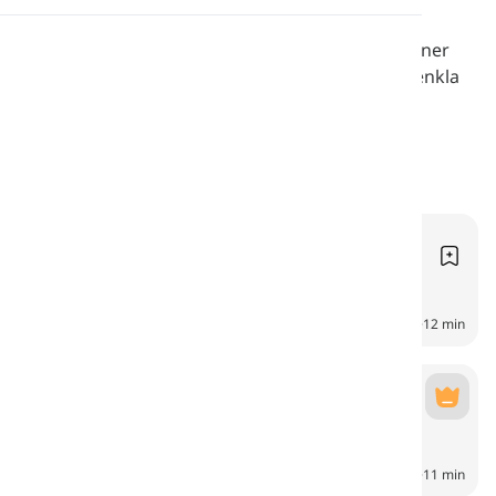
Uttal
Utforska vardagslivet för en familj på fyra personer
med berättelser fulla av roliga utmaningar och enkla
glädjeämnen för engelska elever.
Läsning
Dagliga sysslor
Daily Chores
6
CH
12 min
Med vänner
With Friends
7
CH
11 min