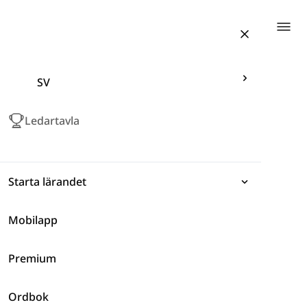
Togg
SV
Ledartavla
Starta lärandet
Mobilapp
Uttryck
Premium
Grammatik
Vardagsliv
Ordbok
Ordförråd