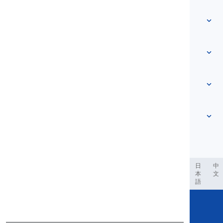
Hem
Ordförråd
Om oss
Kontakta oss
Nivåbaserad
Hjälpcenter
Uttryck
Efter ämne
Färdighetstester
slangord
Vanligast
Grammatik
kollokationer
Se mer
...
Partikelverb
Meningar
ordspråk
Uttal
Interpunktion och Stavning
Se mer
...
Tider
Se mer
...
Verb och Röster
Se mer
...
العر
Filipino
فارسی
Indonesia
Deutsch
português
日
中
本
文
語