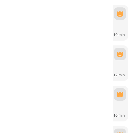
School
School
6
CH
10 min
Work
Work
6
CH
12 min
Shopping
Shopping
6
CH
10 min