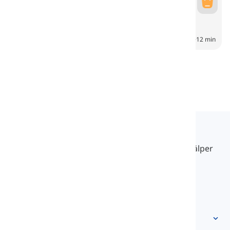
Tillfällen
Occasions
6
CH
12 min
Langeek
LanGeek är en språkinlärningsplattform som hjälper
dig att lära dig enklare, snabbare och smartare.
info@langeek.co
Snabb åtkomst