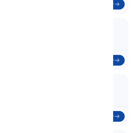
Comenzar
5. Unit 2 - 2B
Unidad 2 - 2B
05
Comenzar
6. Unit 2 - 2C
Unidad 2 - 2C
06
Comenzar