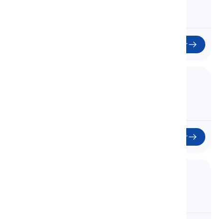
21
Comenzar
22. Unit 7 - 7C
Unidad 7 - 7C
22
Comenzar
23. Unit 7 - 7D
Unidad 7 - 7D
23