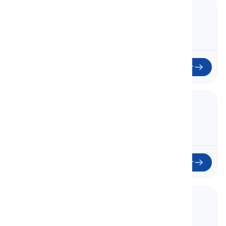
7. Unit 3 - 3A
Unidad 3 - 3A
07
Comenzar
8. Unit 3 - 3B
Unidad 3 - 3B
08
Comenzar
9. Unit 3 - 3C
Unidad 3 - 3C
09