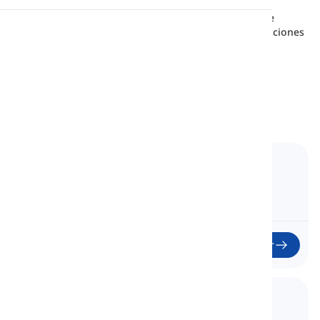
Alto Segunda Edición
Aquí encontrará la lista de vocabulario para Face2face
Pronunciación
Intermedio Alto, 2ª edición. Puede navegar por las lecciones
y estudiar el vocabulario.
38
Lección
625
palabras
5
H
13
min
Lectura
1. Unit 1 - 1A
Unidad 1 - 1A
01
Comenzar
2. Unit 1 - 1B
Unidad 1 - 1B
02