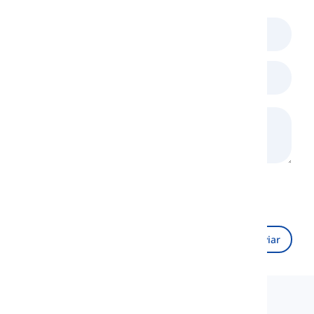
Cargando Recaptcha...
Enviar
Langeek