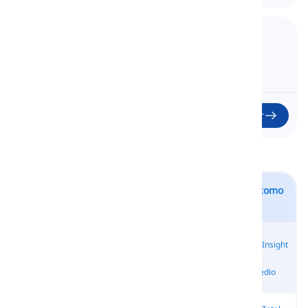
38. Unit 12 - 12C
Unidad 12 - 12C
38
Comenzar
Listas de palabras de los libros de curso de inglés como
segunda lengua
El libro
El libro
El libro Insight
Face2face -
El libro Insight
Face2face -
- Pre-
Intermedio
- Elemental
Avanzado
intermedio
Alto