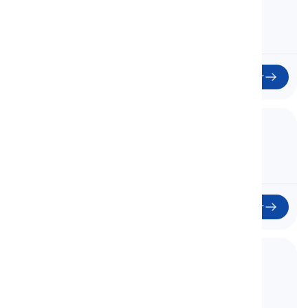
Unidad 5 - 5A
14
Comenzar
15. Unit 5 - 5B
Unidad 5 - 5B
15
Comenzar
16. Unit 5 - 5C
Unidad 5 - 5C
16