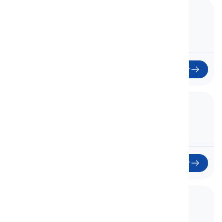
26. Unit 8 - 8C
Unidad 8 - 8C
26
Comenzar
27. Unit 9 - 9A
Unidad 9 - 9A
27
Comenzar
28. Unit 9 - 9B
Unidad 9 - 9B
28