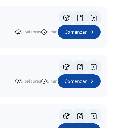
Comenzar
9
palabras
5
min
Comenzar
9
palabras
5
min