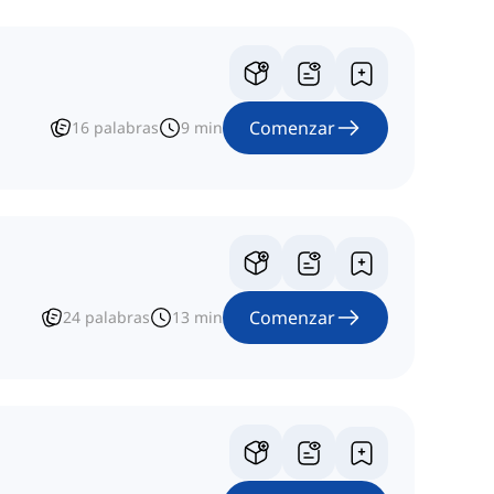
Comenzar
16
palabras
9
min
Comenzar
24
palabras
13
min