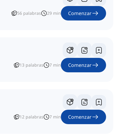
Comenzar
56
palabras
29
min
Comenzar
13
palabras
7
min
Comenzar
12
palabras
7
min