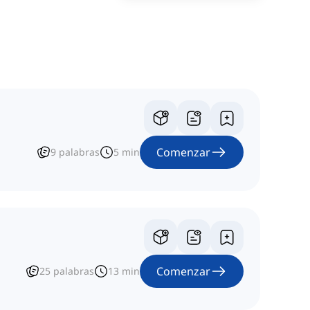
Comenzar
9
palabras
5
min
Comenzar
25
palabras
13
min