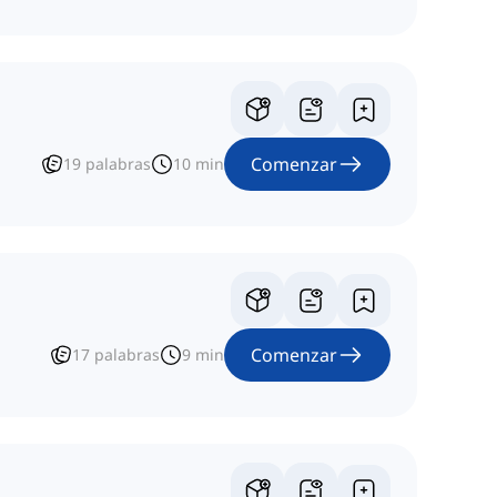
Comenzar
19
palabras
10
min
Comenzar
17
palabras
9
min