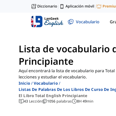
Diccionario
Aplicación móvil
Premi
|
|
Vocabulario
Gr
Lista de vocabulario 
Principiante
Aquí encontrará la lista de vocabulario para Total
lecciones y estudiar el vocabulario.
Inicio
Vocabulario
Listas De Palabras De Los Libros De Curso De 
El Libro Total English Principiante
43
Lección
1056
palabras
8
H
49
min