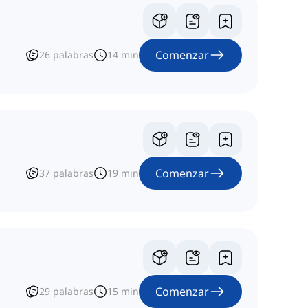
Comenzar
26
palabras
14
min
Comenzar
37
palabras
19
min
Comenzar
29
palabras
15
min