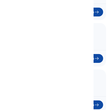
Beginnen
36. Unit 12 - 12A
Eenheid 12 - 12A
36
Beginnen
37. Unit 12 - 12B
Eenheid 12 - 12B
37
Beginnen