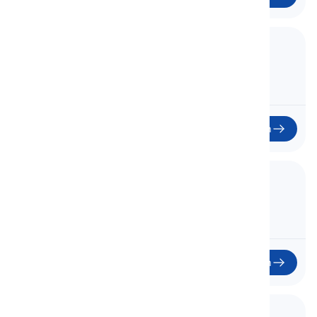
12. Unit 4 - 4C
Eenheid 4 - 4C
12
Beginnen
13. Unit 4 - 4D
Eenheid 4 - 4D
13
Beginnen
14. Unit 5 - 5A