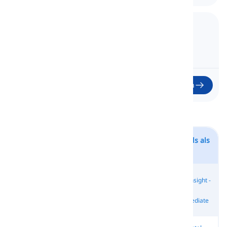
38. Unit 12 - 12C
Eenheid 12 - 12C
38
Beginnen
Woordenlijsten van lesboeken voor cursussen Engels als
tweede taal
Boek
Boek
Boek Insight -
Face2face -
Boek Insight -
Face2face -
Pre-
Upper-
Elementair
Advanced
intermediate
intermediate