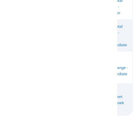
Boek Insight -
Boek Total
Boek Insight -
Boek Insight -
Upper-
English -
Intermediate
Gevorderd
intermediate
Beginner
Boek Total
Boek Total
Boek Total
Boek Total
English -
English -
English - Pre-
English -
Upper-
Elementair
intermediate
Intermediate
intermediate
Boek
Boek Total
Boek
Boek
Interchange -
English -
Interchange -
Interchange -
Pre-
Gevorderd
Beginner
Intermediate
intermediate
Boek
Interchange -
Het Street
Het Street
Het Street
Upper-
Talk 1 boek
Talk 2 boek
Talk 3 boek
intermediate
Reacties
(
0
)