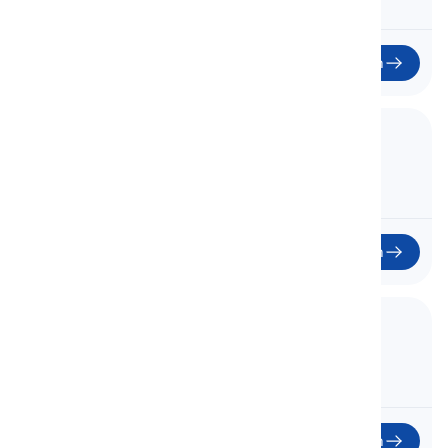
Beginnen
10. Unit 4 - 4A
Eenheid 4 - 4A
10
Beginnen
11. Unit 4 - 4B
Eenheid 4 - 4B
11
Beginnen