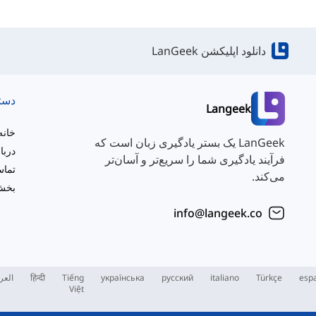
دانلود اپلیکشن LanGeek
دست
Langeek
خانه
LanGeek یک بستر یادگیری زبان است که
دربا
فرآیند یادگیری شما را سریع‌تر و آسان‌تر
تماس
می‌کند.
بخش 
info@langeek.co
esp
Türkçe
italiano
русский
українська
Tiếng
हिन्दी
العر
Việt