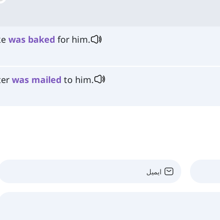
ke
was
baked
for him.
ter
was
mailed
to him.