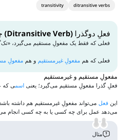
transitivity
ditransitive verbs
فعلِ دوگذرا (Ditransitive Verb) چیست؟
فعلی که فقط یک مفعولِ مستقیم می‌گیرد، «تک‌گذرا» (monotransitive) یا به طور ساده «گذرا
فعلی که هم
مفعولِ غیرمستقیم
و هم
مفعولِ مس
مفعولِ مستقیم و غیرمستقیم
فعلِ گذرا مفعولِ مستقیم می‌گیرد؛ یعنی
اسم
ی که ع
این
فعل
می‌تواند مفعولِ غیرمستقیم هم داشته باشد
می‌دهد عمل برای چه کسی یا به چه کسی انجام می‌
مثال