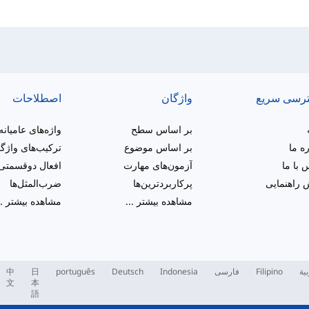
رسی سریع
واژگان
اصطلاحات
بر اساس سطح
واژه‌های عامیانه
ره ما
بر اساس موضوع
ترکیب‌های واژگ
 با ما
آزمون‌های مهارت
افعال دوقسمتی
راهنمایی
پرکاربردترین‌ها
ضرب‌المثل‌ها
مشاهده بیشتر
...
مشاهده بیشتر
..
بية
Filipino
فارسی
Indonesia
Deutsch
português
日
中
文
本
語