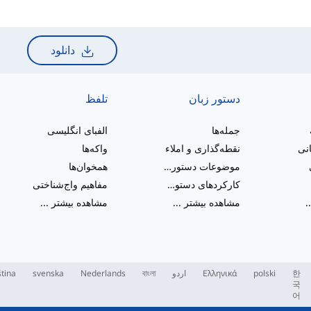
دانلود
دستور زبان
تلفظ
جمله‌ها
الفبای انگلیسی
انی
نقطه‌گذاری و املاء
واکه‌ها
موضوعات دستور زبان متنوع
همخوان‌ها
کارکردهای دستوری
مفاهیم واج‌شناختی
.
مشاهده بیشتر
...
مشاهده بیشتر
...
한
polski
Ελληνικά
اردو
বাংলা
Nederlands
svenska
tina
국
어