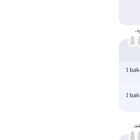
د.
I ba
I ba
د.