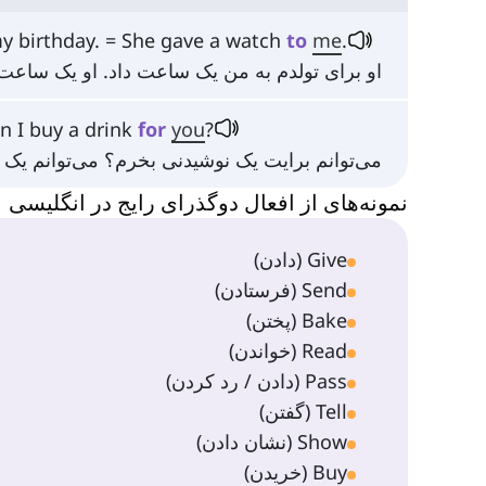
 my birthday. = She gave a watch
to
me
.
او برای تولدم به من یک ساعت داد. او یک ساعت 
an I buy a drink
for
you
?
می‌توانم برایت یک نوشیدنی بخرم؟ می‌توانم یک
نمونه‌های از افعال دوگذرای رایج در انگلیسی
Give (دادن)
Send (فرستادن)
Bake (پختن)
Read (خواندن)
Pass (دادن / رد کردن)
Tell (گفتن)
Show (نشان دادن)
Buy (خریدن)