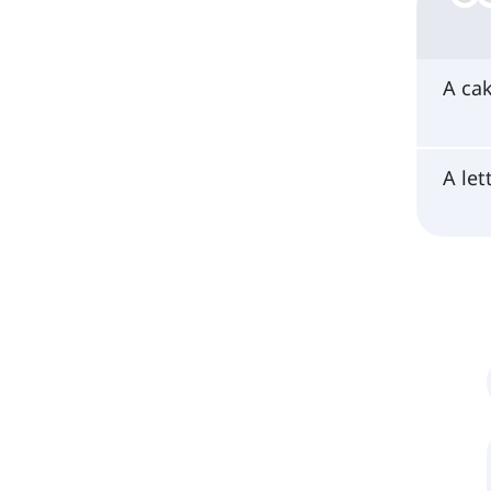
A ca
A let