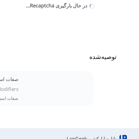
در حال بارگیری Recaptcha...
توصیه‌شده
صفات اس
odifiers
صفات اسمی 
دانلود اپلیکشن LanGeek