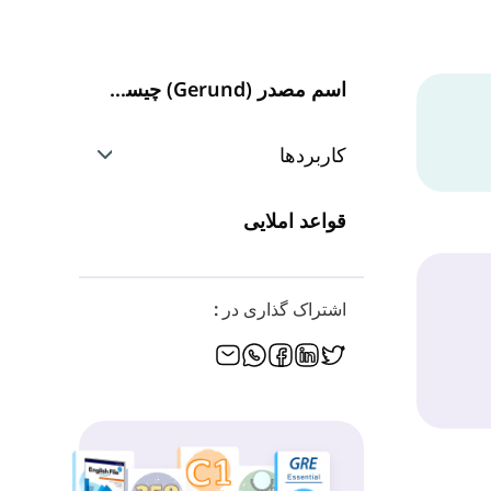
اسم مصدر (Gerund) چیست؟
کاربردها
Gerund در نقش فاعل
قواعد املایی
Gerund در نقش مفعول
اشتراک گذاری در :
Gerund بعد از حرف اضافه