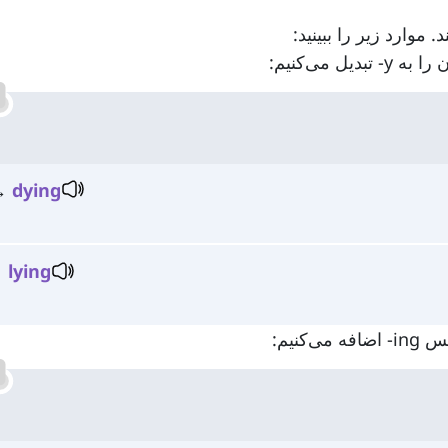
 →
dying
→
lying