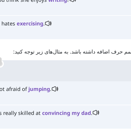
 hates
exercising
.
ot afraid of
jumping
.
s really skilled at
convincing
my
dad
.