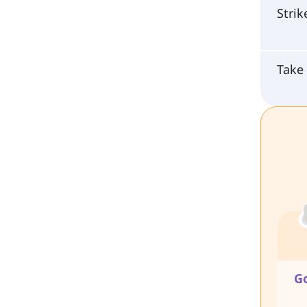
Stri
Tak
G