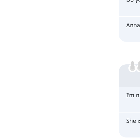
Anna
I'm n
She i