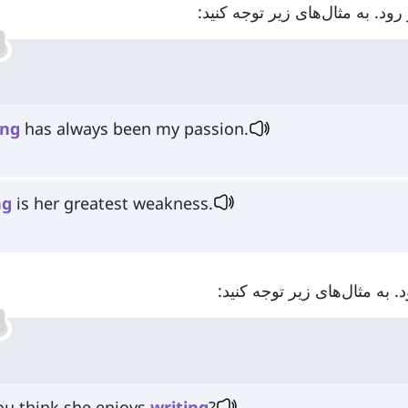
ing
has always been my passion.
ng
is her greatest weakness.
ou think she enjoys
writing
?