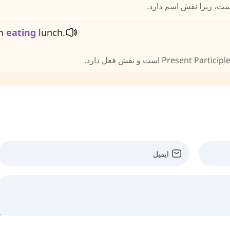
'm
eating
lunch.