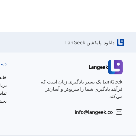
دانلود اپلیکشن LanGeek
دست
Langeek
خانه
LanGeek یک بستر یادگیری زبان است که
دربا
فرآیند یادگیری شما را سریع‌تر و آسان‌تر
تماس
می‌کند.
بخش 
info@langeek.co