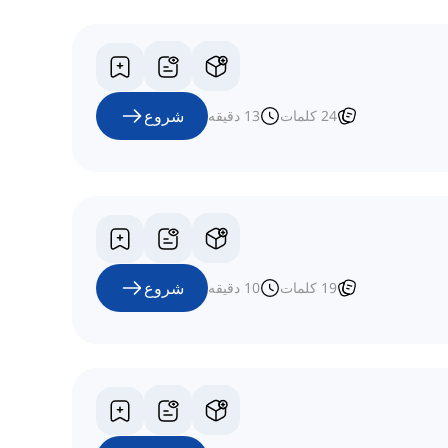
شروع
24
کلمات
13
دقیقه
شروع
19
کلمات
10
دقیقه