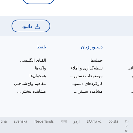
دانلود
دستور زبان
تلفظ
جمله‌ها
الفبای انگلیسی
انی
نقطه‌گذاری و املاء
واکه‌ها
موضوعات دستور زبان متنوع
همخوان‌ها
کارکردهای دستوری
مفاهیم واج‌شناختی
.
مشاهده بیشتر
...
مشاهده بیشتر
...
한
polski
Ελληνικά
اردو
বাংলা
Nederlands
svenska
tina
국
어