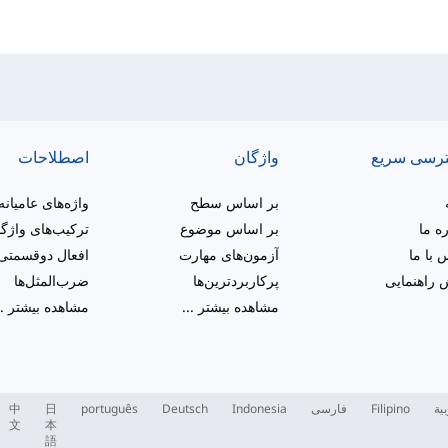
رسی سریع
واژگان
اصطلاحات
بر اساس سطح
واژه‌های عامیانه
ره ما
بر اساس موضوع
ترکیب‌های واژگ
 با ما
آزمون‌های مهارت
افعال دوقسمتی
راهنمایی
پرکاربردترین‌ها
ضرب‌المثل‌ها
مشاهده بیشتر
...
مشاهده بیشتر
..
بية
Filipino
فارسی
Indonesia
Deutsch
português
日
中
文
本
語