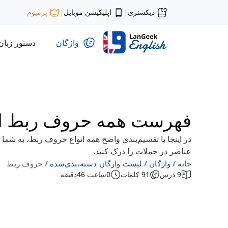
دیکشنری
اپلیکیشن موبایل
پرمیوم
|
|
واژگان
دستور زبان
فهرست همه حروف ربط ا
در اینجا با تقسیم‌بندی واضح همه انواع حروف ربط، به شما 
عناصر در جملات را درک کنید.
خانه
واژگان
لیست واژگان دسته‌بندی‌شده
حروف ربط
9
درس
91
کلمات
0
ساعت
46
دقیقه