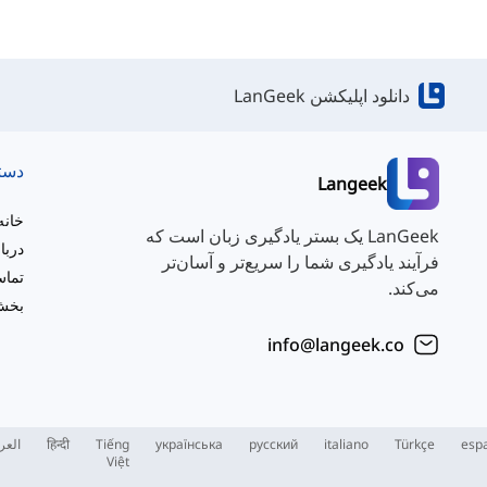
دانلود اپلیکشن LanGeek
دست
Langeek
خانه
LanGeek یک بستر یادگیری زبان است که
دربا
فرآیند یادگیری شما را سریع‌تر و آسان‌تر
تماس
می‌کند.
بخش 
info@langeek.co
esp
Türkçe
italiano
русский
українська
Tiếng
हिन्दी
العر
Việt