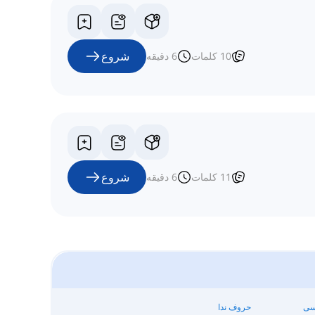
شروع
10
کلمات
6
دقیقه
شروع
11
کلمات
6
دقیقه
یسی
حروف ندا