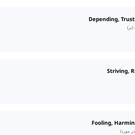
(بر)
ر مورد)