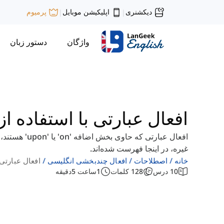
دیکشنری
اپلیکیشن موبایل
پرمیوم
|
|
واژگان
دستور زبان
افعال عبارتی با استفاده از 'On' و 'pon
غیره، در اینجا فهرست شده‌اند.
خانه
اصطلاحات
افعال چندبخشی انگلیسی
افعال عبارتی با است
10
درس
128
کلمات
1
ساعت
5
دقیقه