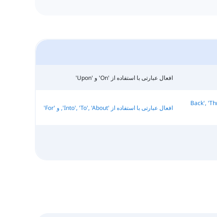
افعال عبارتی با استفاده از 'On' و 'Upon'
Back', 'Through', 'W',
افعال عبارتی با استفاده از 'Into', 'To', 'About', و 'For'