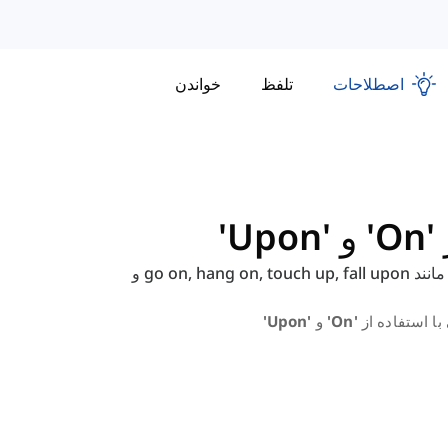
اصطلاحات
تلفظ
خواندن
U'
افعال عبارتی که حاوی بخش اضافه 'on' یا 'upon' هستند، مانند go on, hang on, touch up, fall upon و
فاده از 'on' و 'upon'