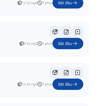
Bắt đầu
12
từ ngữ
7
phút
Bắt đầu
9
từ ngữ
5
phút
Bắt đầu
12
từ ngữ
7
phút