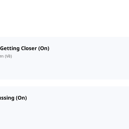
 Getting Closer (On)
n (Về)
ssing (On)