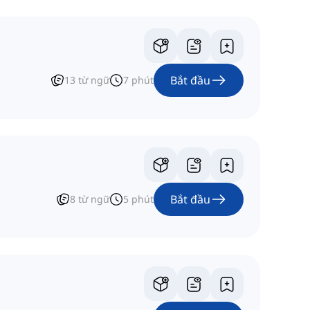
Bắt đầu
13
từ ngữ
7
phút
Bắt đầu
8
từ ngữ
5
phút