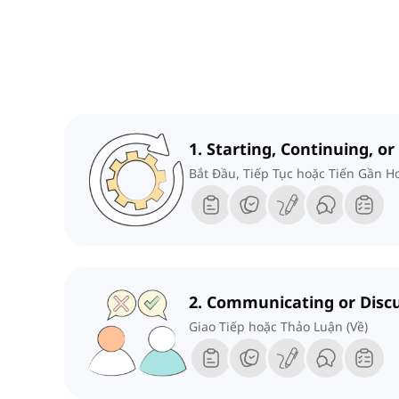
1. Starting, Continuing, or
Bắt Đầu, Tiếp Tục hoặc Tiến Gần Hơ
2. Communicating or Discu
Giao Tiếp hoặc Thảo Luận (Về)