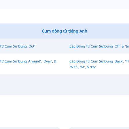
Cụm động từ tiếng Anh
Từ Cụm Sử Dụng 'Out'
Các Động Từ Cụm Sử Dụng 'Off' & 'In
Từ Cụm Sử Dụng 'Around', 'Over', &
Các Động Từ Cụm Sử Dụng 'Back', 'Th
'With', 'At', & 'By'