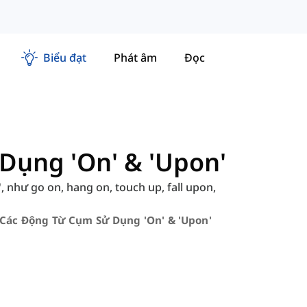
Biểu đạt
Phát âm
Đọc
Dụng 'On' & 'Upon'
, như go on, hang on, touch up, fall upon,
Các Động Từ Cụm Sử Dụng 'on' & 'upon'