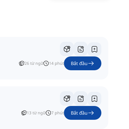
Bắt đầu
26
từ ngữ
14
phút
Bắt đầu
13
từ ngữ
7
phút