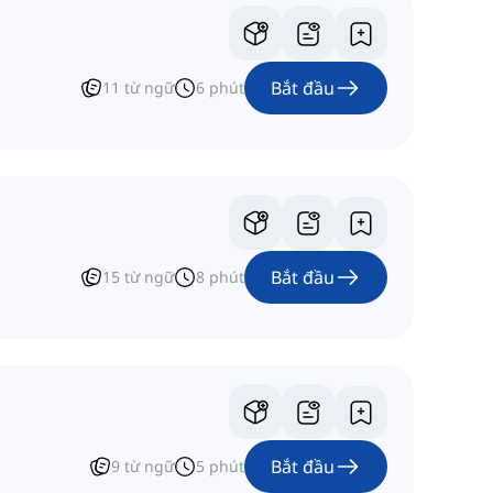
Bắt đầu
11
từ ngữ
6
phút
Bắt đầu
15
từ ngữ
8
phút
Bắt đầu
9
từ ngữ
5
phút