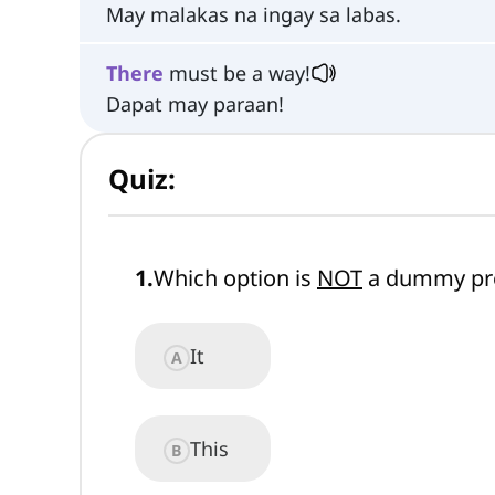
May malakas na ingay sa labas.
There
must be a way!
Dapat may paraan!
Quiz:
1
.
Which option is
NOT
a dummy pr
It
A
This
B