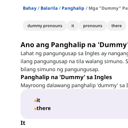
Bahay
Balarila
Panghalip
Mga "dummy" Pan
dummy pronouns
it
pronouns
there
Ano ang Panghalip na 'Dummy
Lahat ng pangungusap sa Ingles ay nangan
ilang pangungusap na tila walang simuno. 
bilang simuno ng pangungusap.
Panghalip na 'Dummy' sa Ingles
Mayroong dalawang panghalip 'dummy' sa I
it
there
It