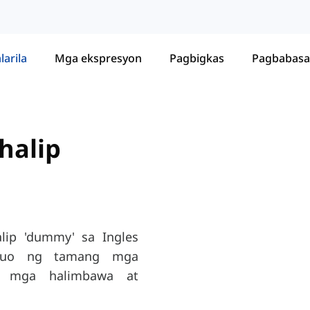
larila
Mga ekspresyon
Pagbigkas
Pagbabasa
halip
lip 'dummy' sa Ingles
umuo ng tamang mga
g mga halimbawa at