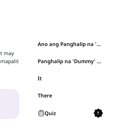
Ano ang Panghalip na 'Dummy'?
it may
umapalit
Panghalip na 'Dummy' sa Ingles
It
There
Quiz
?