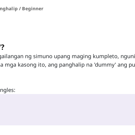
ghalip / Beginner
'?
gailangan ng simuno upang maging kumpleto, ngun
Sa mga kasong ito, ang panghalip na 'dummy' ang p
ngles: