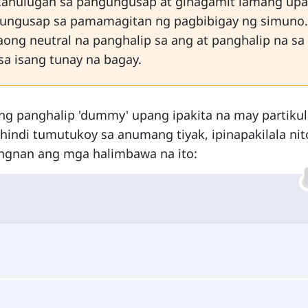
 kahulugan sa pangungusap at ginagamit lamang up
gungusap sa pamamagitan ng pagbibigay ng simuno.
aong neutral na panghalip sa ang at panghalip na sa
sa isang tunay na bagay.
ang panghalip 'dummy' upang ipakita na may partikul
 hindi tumutukoy sa anumang tiyak, ipinapakilala ni
ingnan ang mga halimbawa na ito: