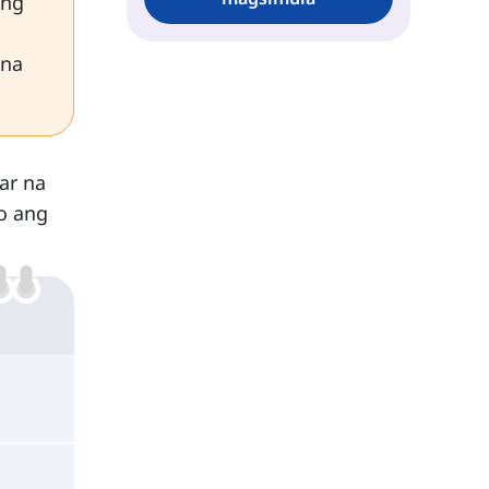
ang
 na
ar na
to ang