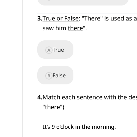
3
.
True or False
: "There" is used as
saw him
there
".
True
A
False
B
4
.
Match each sentence with the des
"there")
It’s 9 o’clock in the morning.