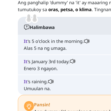
Ang panghalip 'dummy' na 'it' ay maaarin
tumutukoy sa
oras, petsa, o klima
. Tingna
Halimbawa
It
's 5 o'clock in the morning.
Alas 5 na ng umaga.
It
's January 3rd today.
Enero 3 ngayon.
It
's raining.
Umuulan na.
Pansin!