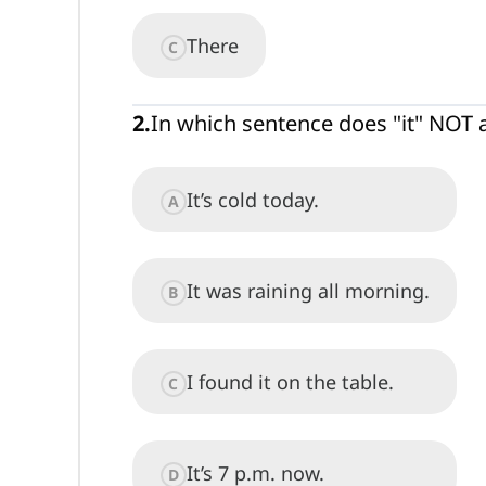
There
C
2
.
In which sentence does "it" NOT
It’s cold today.
A
It was raining all morning.
B
I found it on the table.
C
It’s 7 p.m. now.
D