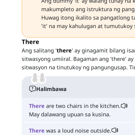
Ang dummy 'it' ay walang tunay na
makumpleto ang istruktura ng pan
Huwag itong ikalito sa pangatlong t
'it' na may kahulugan at tumutukoy 
There
Ang salitang '
there
' ay ginagamit bilang is
sitwasyong umiiral. Bagaman ang 'there' ay
sitwasyon na tinutukoy ng pangungusap. T
Halimbawa
There
are two chairs in the kitchen.
May dalawang upuan sa kusina.
There
was a loud noise outside.