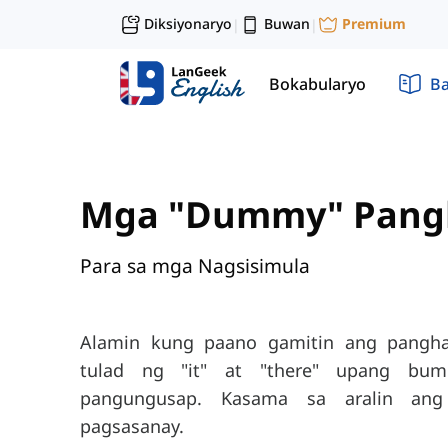
Diksiyonaryo
Buwan
Premium
|
|
Bokabularyo
Ba
Mga "Dummy" Pang
Para sa mga Nagsisimula
Alamin kung paano gamitin ang pangha
tulad ng "it" at "there" upang b
pangungusap. Kasama sa aralin an
pagsasanay.