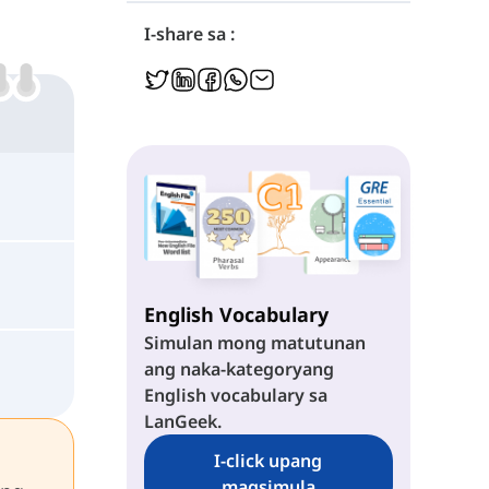
I-share sa :
English Vocabulary
Simulan mong matutunan
ang naka-kategoryang
English vocabulary sa
LanGeek.
I-click upang
magsimula