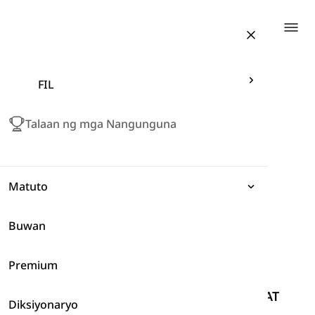
Togg
FIL
Talaan ng mga Nangunguna
Matuto
Buwan
Mga ekspresyon
Premium
Balarila
Bokabularyo para sa Pagsusulit na SAT
Diksiyonaryo
Bokabularyo