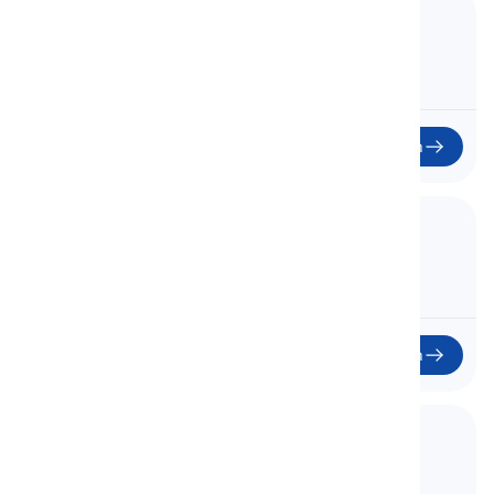
7. Lesson 7
Aralin 7
07
Simulan
8. Lesson 8
Aralin 8
08
Simulan
9. Lesson 9
Aralin 9
09