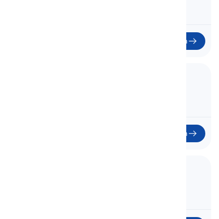
Simulan
3. Lesson 3
Aralin 3
03
Simulan
4. Lesson 4
Aralin 4
04