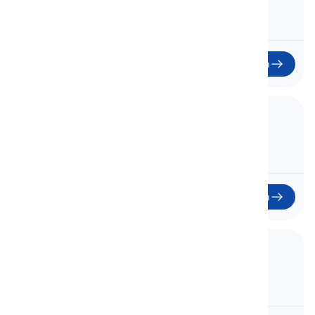
21
Simulan
22. Lesson 22
Aralin 22
22
Simulan
23. Lesson 23
Aralin 23
23