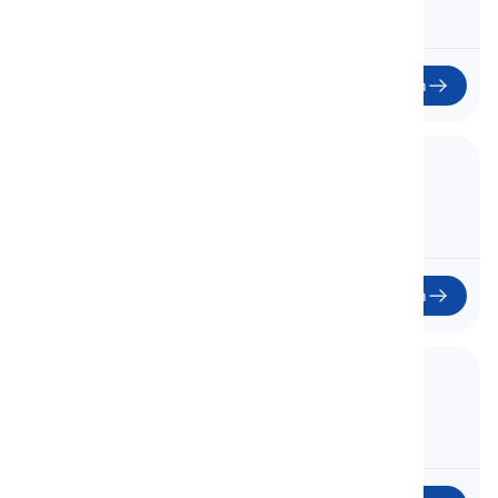
Simulan
48. Lesson 48
Aralin 48
48
Simulan
49. Lesson 49
Aralin 49
49