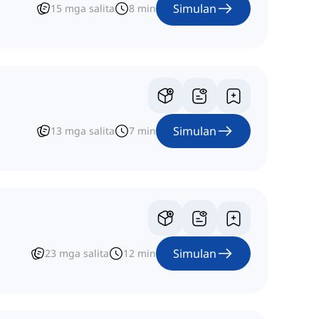
Simulan
15
mga salita
8
min
Simulan
13
mga salita
7
min
Simulan
23
mga salita
12
min