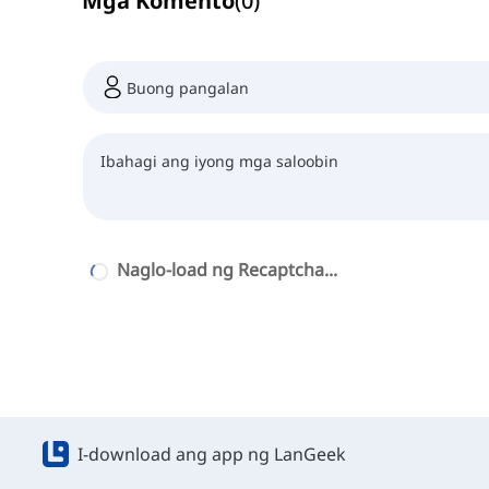
Mga Komento
(
0
)
Naglo-load ng Recaptcha...
I-download ang app ng LanGeek