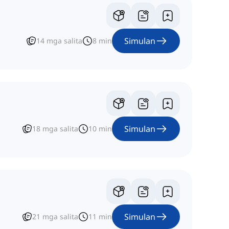
Simulan
14
mga salita
8
min
Simulan
18
mga salita
10
min
Simulan
21
mga salita
11
min