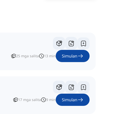
Simulan
25
mga salita
13
min
Simulan
17
mga salita
9
min