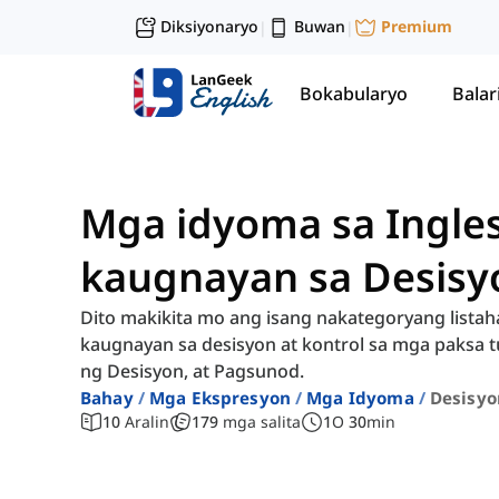
Diksiyonaryo
Buwan
Premium
|
|
Bokabularyo
Balar
Mga idyoma sa Ingle
kaugnayan sa Desisyo
Dito makikita mo ang isang nakategoryang listah
kaugnayan sa desisyon at kontrol sa mga paksa t
ng Desisyon, at Pagsunod.
Bahay
Mga Ekspresyon
Mga Idyoma
Desisyo
10
Aralin
179
mga salita
1
O
30
min