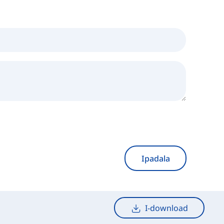
Ipadala
I-download