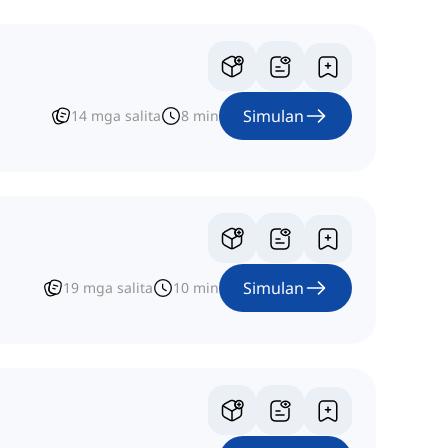
Simulan
14
mga salita
8
min
Simulan
19
mga salita
10
min