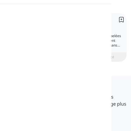
Prononciation
Prépositions de manière
Lecture
Prepositions of Manner
Les prépositions de manière, également appelées
prépositions de méthode, expriment comment
une certaine chose se produit ou est faite. Dans
cette partie, nous allons les aborder.
beginner
Intermédiaire
Avancé
Langeek
LanGeek est une plateforme d'apprentissage des
langues qui rend votre processus d'apprentissage plus
rapide et plus facile.
info@langeek.co