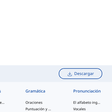
Descargar
s
Gramática
Pronunciación
palabras de jerga
Oraciones
El alfabeto inglés
Puntuación y Ortografía
Vocales