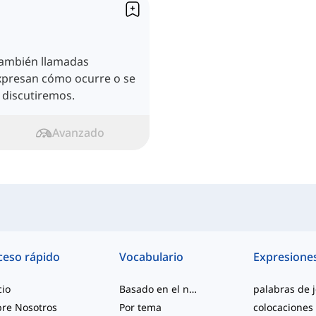
también llamadas
xpresan cómo ocurre o se
s discutiremos.
Avanzado
ceso rápido
Vocabulario
Expresione
cio
Basado en el nivel
re Nosotros
Por tema
colocaciones