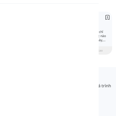
Phát âm
Tiền giới từ chỉ cách thức
Đọc
Prepositions of Manner
Giới từ chỉ cách thức còn được gọi là 'Giới từ chỉ
phương pháp' diễn đạt cách thức một sự việc nào
đó xảy ra hoặc được thực hiện. Trong phần này,
chúng ta sẽ thảo luận về chúng.
beginner
Trung cấp
Nâng cao
Langeek
LanGeek là một nền tảng học ngôn ngữ giúp quá trình
học của bạn nhanh hơn và dễ dàng hơn.
info@langeek.co