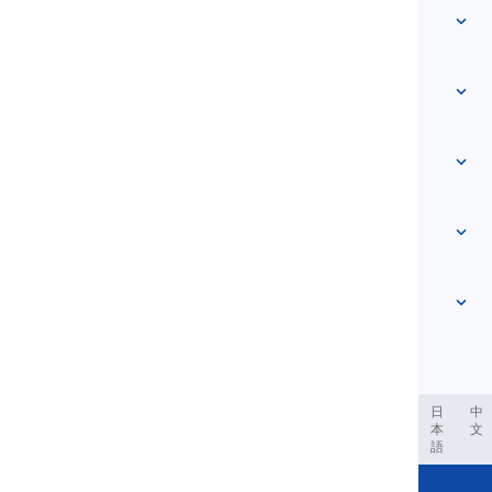
त्वरित पहुँच
मुखपृष्ठ
शब्दावली
हमारे बारे में
हमसे संपर्क करें
स्तर-आधारित
सहायता केंद्र
अभिव्यक्तियाँ
विषय अनुसार
प्रवीणता परीक्षाएँ
स्लैंग शब्द
सबसे आम
व्याकरण
संधियाँ
और देखें
...
वाक्यांश क्रियाएँ
वाक्य
लोकोक्तियाँ
उच्चारण
विराम चिह्न और वर्तनी
और देखें
...
काल
और देखें
...
क्रियाएँ और वाच्य
और देखें
...
العر
Filipino
فارسی
Indonesia
Deutsch
português
日
中
本
文
語