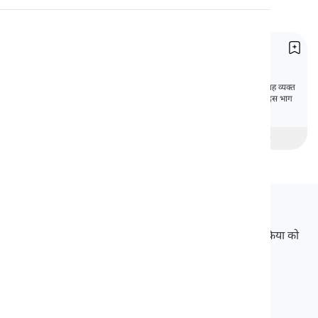
उच्चारण
तरीके के पूर्वसर्ग
पढ़ाई
Prepositions of Manner
तरीके के पूर्वसर्ग जिन्हें 'विधि के पूर्वसर्ग' भी कहा जाता है, यह व्यक्त
करते हैं कि कोई निश्चित चीज़ कैसे होती है या की जाती है। इस भाग
में, हम उन पर चर्चा करेंगे।
beginner
मध्यवर्ती
उन्नत
Langeek
LanGeek एक भाषा सीखने का मंच है जो आपके सीखने की प्रक्रिया को
तेज और आसान बनाता है।
info@langeek.co