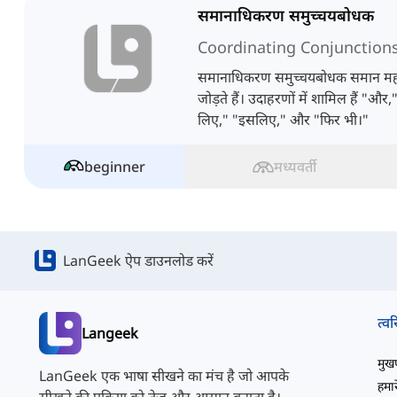
समानाधिकरण समुच्चयबोधक
Coordinating Conjunction
समानाधिकरण समुच्चयबोधक समान महत्व के
जोड़ते हैं। उदाहरणों में शामिल हैं "और,
लिए," "इसलिए," और "फिर भी।"
beginner
मध्यवर्ती
LanGeek ऐप डाउनलोड करें
त्वर
Langeek
मुखपृ
LanGeek एक भाषा सीखने का मंच है जो आपके
हमारे