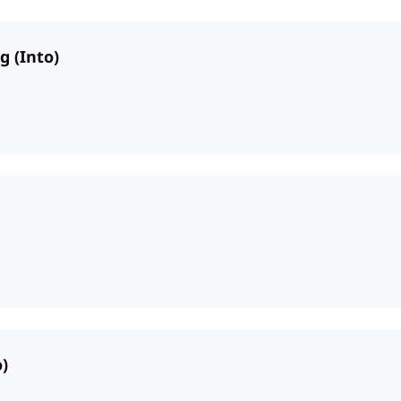
g (Into)
)