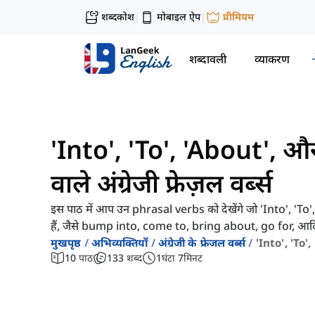
शब्दकोश
मोबाइल ऐप
प्रीमियम
|
|
शब्दावली
व्याकरण
'Into', 'To', 'About', औ
वाले अंग्रेजी फ्रेज़ल वर्ब्स
इस पाठ में आप उन phrasal verbs को देखेंगे जो 'Into', 'To',
हैं, जैसे bump into, come to, bring about, go for, आद
मुखपृष्ठ
अभिव्यक्तियाँ
अंग्रेजी के फ्रेजल वर्ब्स
'into', 'to',
10
पाठ
133
शब्द
1
घंटा
7
मिनट