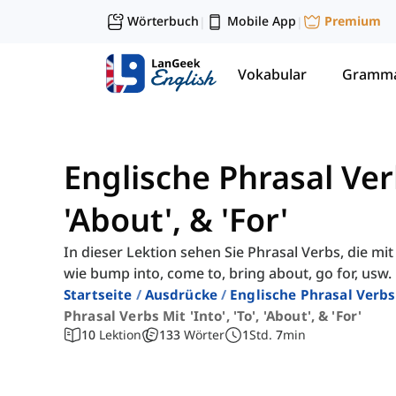
Wörterbuch
Mobile App
Premium
|
|
Vokabular
Gramma
Englische Phrasal Verb
'About', & 'For'
In dieser Lektion sehen Sie Phrasal Verbs, die mit '
wie bump into, come to, bring about, go for, usw.
Startseite
Ausdrücke
Englische Phrasal Verbs
Phrasal Verbs Mit 'into', 'to', 'about', & 'for'
10
Lektion
133
Wörter
1
Std.
7
min