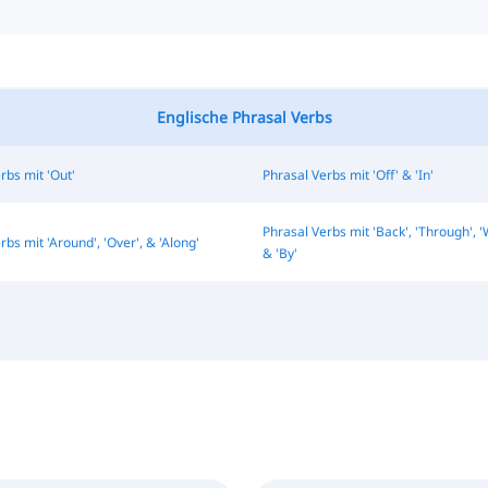
Englische Phrasal Verbs
rbs mit 'Out'
Phrasal Verbs mit 'Off' & 'In'
Phrasal Verbs mit 'Back', 'Through', 'Wi
rbs mit 'Around', 'Over', & 'Along'
& 'By'