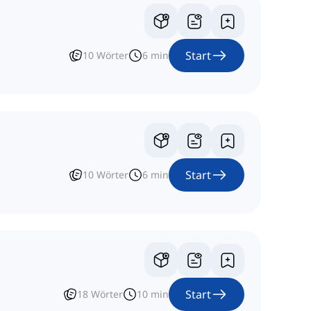
Start
10
Wörter
6
min
Start
10
Wörter
6
min
Start
18
Wörter
10
min