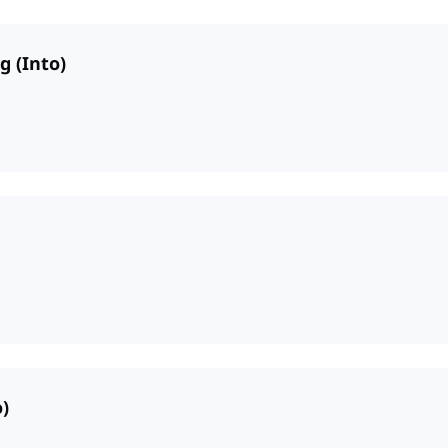
g (Into)
)