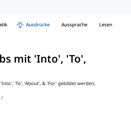
tik
Ausdrücke
Aussprache
Lesen
s mit 'Into', 'To',
Into', 'To', 'About', & 'For' gebildet werden,