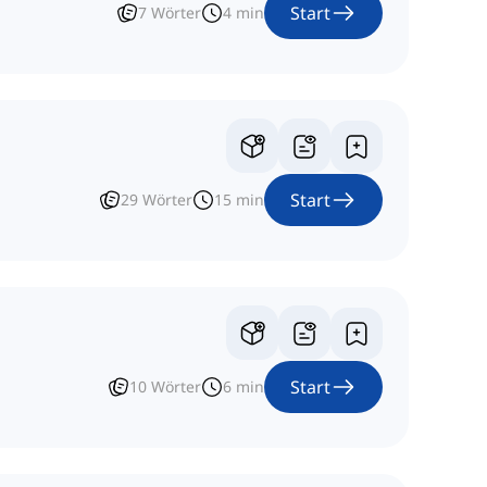
Start
7
Wörter
4
min
Start
29
Wörter
15
min
Start
10
Wörter
6
min