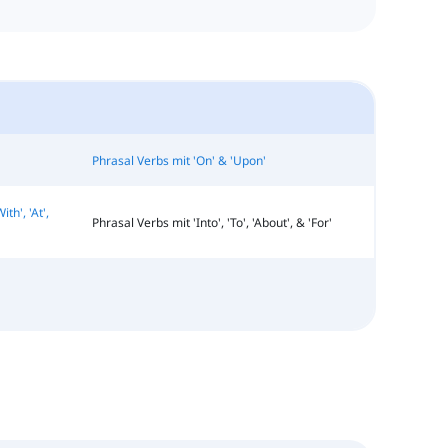
Phrasal Verbs mit 'On' & 'Upon'
th', 'At',
Phrasal Verbs mit 'Into', 'To', 'About', & 'For'