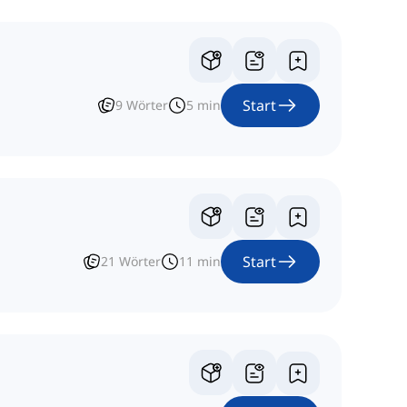
Start
9
Wörter
5
min
Start
21
Wörter
11
min