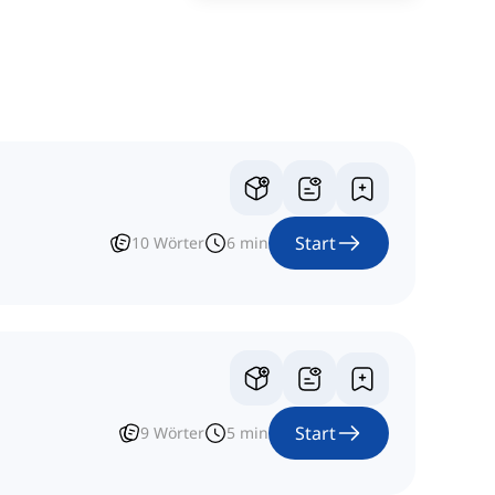
Start
10
Wörter
6
min
Start
9
Wörter
5
min