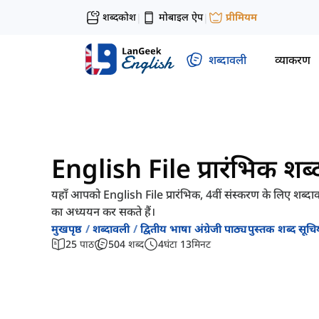
शब्दकोश
मोबाइल ऐप
प्रीमियम
|
|
शब्दावली
व्याकरण
English File प्रारंभिक शब
यहाँ आपको English File प्रारंभिक, 4वीं संस्करण के लिए शब्दा
का अध्ययन कर सकते हैं।
मुखपृष्ठ
शब्दावली
द्वितीय भाषा अंग्रेजी पाठ्यपुस्तक शब्द सूचिय
25
पाठ
504
शब्द
4
घंटा
13
मिनट