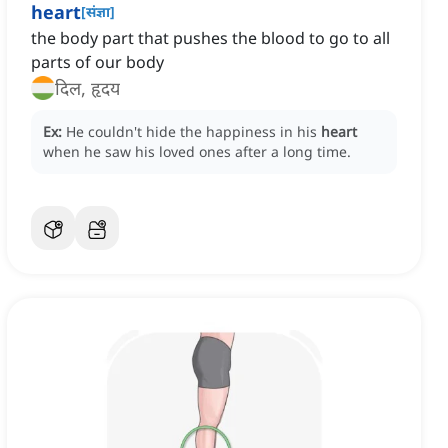
heart
[
संज्ञा
]
the body part that pushes the blood to go to all
parts of our body
दिल, हृदय
Ex:
He couldn't hide the happiness in his
heart
when he saw his loved ones after a long time.