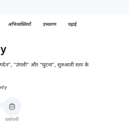
अभिव्यक्तियाँ
उच्चारण
पढ़ाई
y
े "गर्दन", "उंगली" और "घुटना", शुरुआती स्तर के
ody
प्रश्नोत्तरी