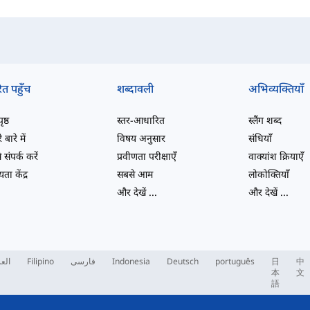
ित पहुँच
शब्दावली
अभिव्यक्तियाँ
ष्ठ
स्तर-आधारित
स्लैंग शब्द
 बारे में
विषय अनुसार
संधियाँ
 संपर्क करें
प्रवीणता परीक्षाएँ
वाक्यांश क्रियाएँ
ता केंद्र
सबसे आम
लोकोक्तियाँ
और देखें
...
और देखें
...
العر
Filipino
فارسی
Indonesia
Deutsch
português
日
中
本
文
語