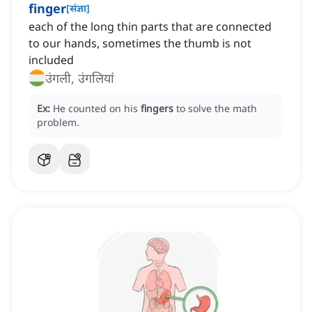
finger
[
संज्ञा
]
each of the long thin parts that are connected
to our hands, sometimes the thumb is not
included
उंगली, उंगलियां
Ex:
He counted on his
fingers
to solve the math
problem.