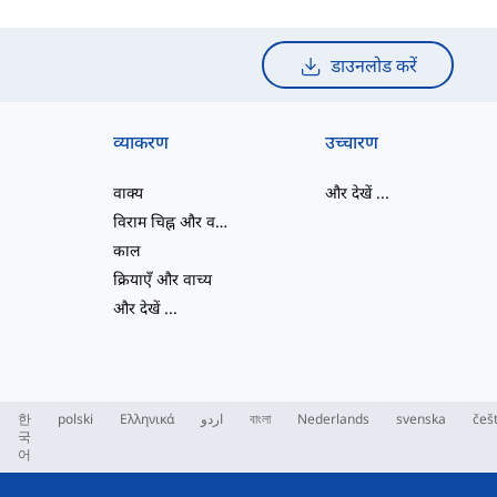
डाउनलोड करें
व्याकरण
उच्चारण
वाक्य
और देखें
...
विराम चिह्न और वर्तनी
काल
क्रियाएँ और वाच्य
और देखें
...
한
polski
Ελληνικά
اردو
বাংলা
Nederlands
svenska
češ
국
어