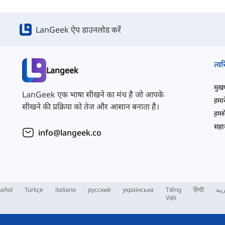
LanGeek ऐप डाउनलोड करें
त्वर
Langeek
मुखपृ
LanGeek एक भाषा सीखने का मंच है जो आपके
हमारे
सीखने की प्रक्रिया को तेज और आसान बनाता है।
हमसे
सहाय
info@langeek.co
añol
Türkçe
italiano
русский
українська
Tiếng
हिन्दी
بية
Việt