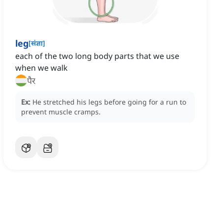
leg
[
संज्ञा
]
each of the two long body parts that we use
when we walk
पैर
Ex:
He stretched his legs before going for a run to
prevent muscle cramps.