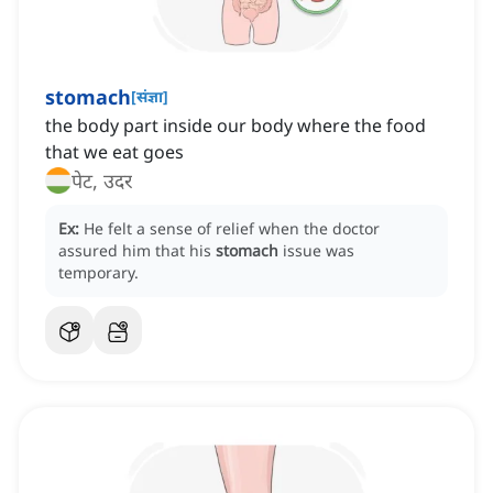
stomach
[
संज्ञा
]
the body part inside our body where the food
that we eat goes
पेट, उदर
Ex:
He felt a sense of relief when the doctor
assured him that his
stomach
issue was
temporary.