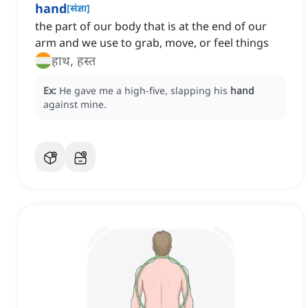
hand
[
संज्ञा
]
the part of our body that is at the end of our
arm and we use to grab, move, or feel things
हाथ, हस्त
Ex:
He gave me a high-five, slapping his
hand
against mine.