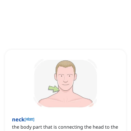
neck
[
संज्ञा
]
the body part that is connecting the head to the