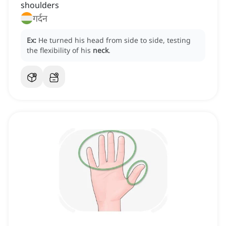
shoulders
गर्दन
Ex:
He turned his head from side to side, testing
the flexibility of his
neck
.