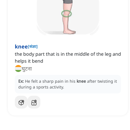
knee
[
संज्ञा
]
the body part that is in the middle of the leg and
helps it bend
घुटना
Ex:
He felt a sharp pain in his
knee
after twisting it
during a sports activity.