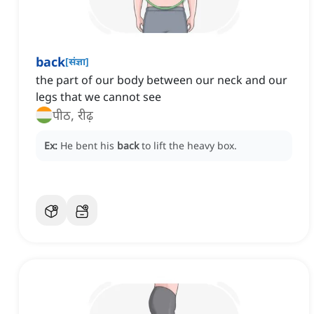
back
[
संज्ञा
]
the part of our body between our neck and our
legs that we cannot see
पीठ, रीढ़
Ex:
He bent his
back
to lift the heavy box.