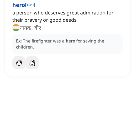
hero
[
संज्ञा
]
a person who deserves great admiration for
their bravery or good deeds
नायक, वीर
Ex:
The firefighter was a
hero
for saving the
children.