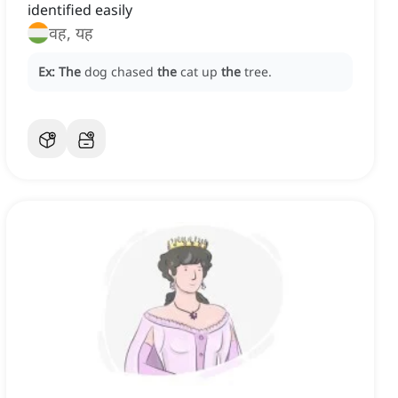
identified easily
वह, यह
Ex:
The
dog chased
the
cat up
the
tree.