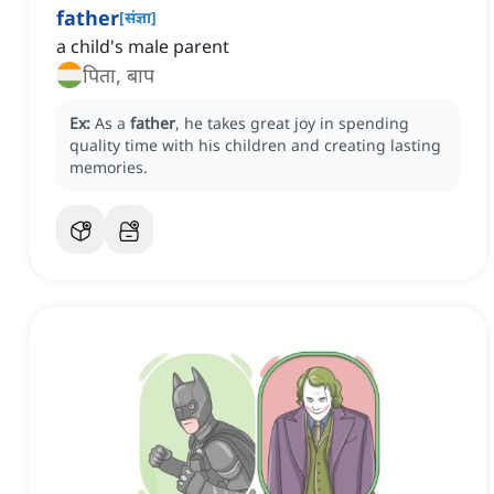
father
[
संज्ञा
]
a child's male parent
पिता, बाप
Ex:
As a
father
, he takes great joy in spending
quality time with his children and creating lasting
memories.