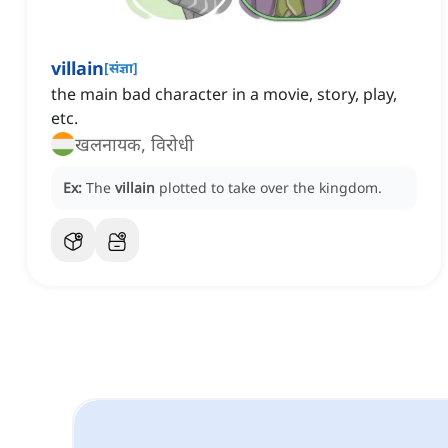
villain
[
संज्ञा
]
the main bad character in a movie, story, play,
etc.
खलनायक, विरोधी
Ex:
The
villain
plotted to take over the kingdom.