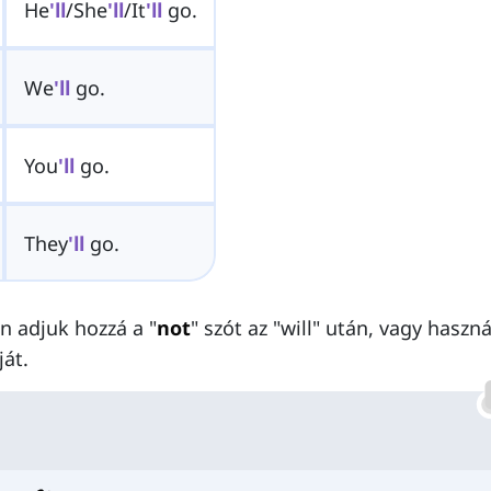
He
'll
/She
'll
/It
'll
go.
We
'll
go.
You
'll
go.
They
'll
go.
n adjuk hozzá a "
not
" szót az "will" után, vagy haszná
ját.