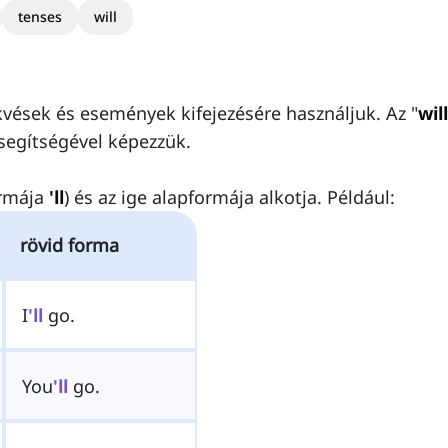
tenses
will
kvések és események kifejezésére használjuk. Az "
will
segítségével képezzük.
ormája
'll
) és az ige alapformája alkotja. Például:
rövid forma
I
'll
go.
You
'll
go.