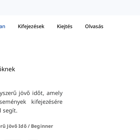
tan
Kifejezések
Kiejtés
Olvasás
őknek
szerű jövő időt, amely
semények kifejezésére
 segít.
rű Jövő Idő / Beginner