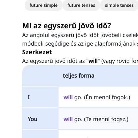
future simple
future tenses
simple tenses
Mi az egyszerű jövő idő?
Az angolul egyszerű jövő időt jövőbeli csele
módbeli segédige és az ige alapformájának 
Szerkezet
Az egyszerű jövő időt az "
will
" (vagy rövid f
teljes forma
I
will
go. (Én menni fogok.)
You
will
go. (Te menni fogsz.)