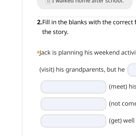
I walked home after school.
D
2
.
Fill in the blanks with the correc
the story.
Jack is planning his weekend activ
(visit) his grandparents, but he
(meet) his
(not come)
(get) well