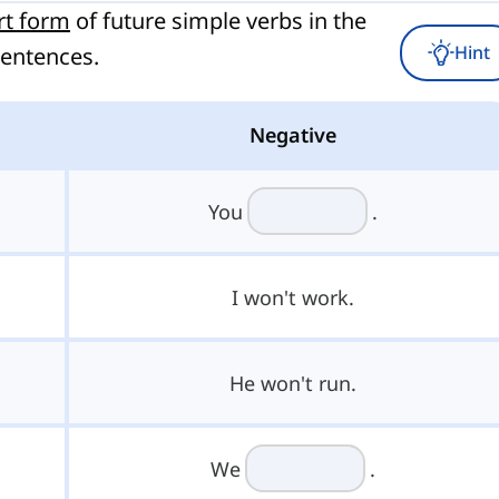
rt form
of future simple verbs in the
Hint
sentences.
Negative
You
.
I won't work.
He won't run.
We
.