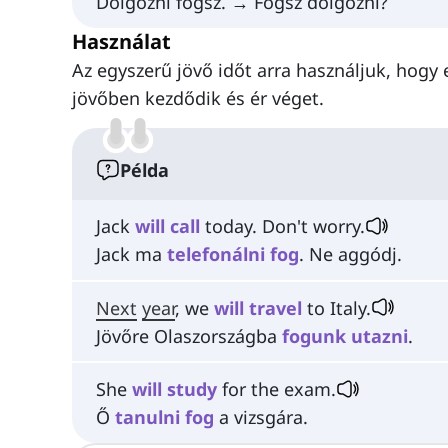
Dolgozni fogsz. → Fogsz dolgozni?
Használat
Az egyszerű jövő időt arra használjuk, hogy 
jövőben kezdődik és ér véget.
Példa
Jack
will
call
today. Don't worry.
Jack ma
telefonálni
fog
. Ne aggódj.
Next
year
, we
will
travel
to Italy.
Jövőre Olaszországba
fogunk
utazni
.
She
will
study
for the exam.
Ő
tanulni
fog
a vizsgára.