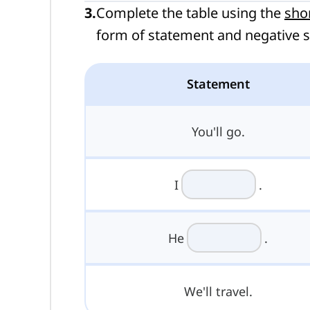
3
.
Complete the table using the
sho
form of statement and negative 
Statement
You'll go.
I
.
He
.
We'll travel.