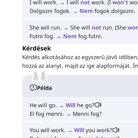
I will work. → I will
not
work. (I
won't
wor
Dolgozni fogok. →
Nem
fogok dolgozni.
She will run. → She will
not
run. (She
won
Futni fog. →
Nem
fog futni.
Kérdések
Kérdés alkotásához az egyszerű jövő időben,
hozzá az alanyt, majd az ige alapformáját. 
Példa
He will go. →
Will
he go?
El fog menni. → Menni fog?
You will work. →
Will
you work?