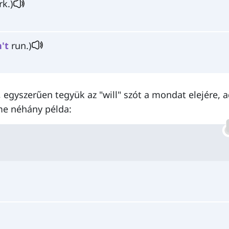
k.)
't
run.)
 egyszerűen tegyük az "will" szót a mondat elejére, 
Íme néhány példa: