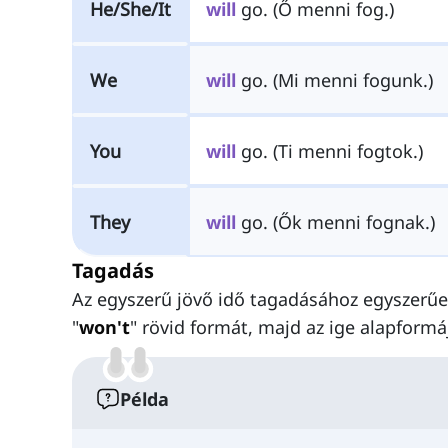
He/She/It
will
go. (Ő menni fog.)
We
will
go. (Mi menni fogunk.)
You
will
go. (Ti menni fogtok.)
They
will
go. (Ők menni fognak.)
Tagadás
Az egyszerű jövő idő tagadásához egyszerűe
"
won't
" rövid formát, majd az ige alapformá
Példa