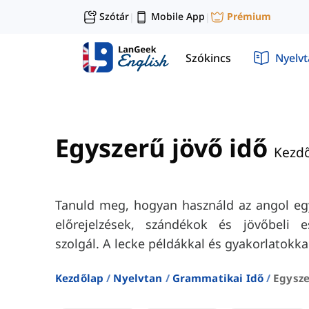
Szótár
Mobile App
Prémium
|
|
Szókincs
Nyelv
Egyszerű jövő idő
Kezd
Tanuld meg, hogyan használd az angol egy
előrejelzések, szándékok és jövőbeli e
szolgál. A lecke példákkal és gyakorlatokkal
Kezdőlap
Nyelvtan
Grammatikai Idő
Egysze