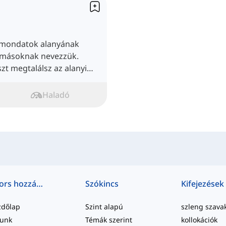
 mondatok alanyának
évmásoknak nevezzük.
zt megtalálsz az alanyi
Haladó
Gyors hozzáférés
Szókincs
Kifejezések
zdőlap
Szint alapú
szleng szava
lunk
Témák szerint
kollokációk