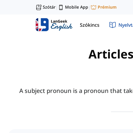
Szótár
Mobile App
Prémium
|
|
Szókincs
Nyelv
Article
A subject pronoun is a pronoun that takes