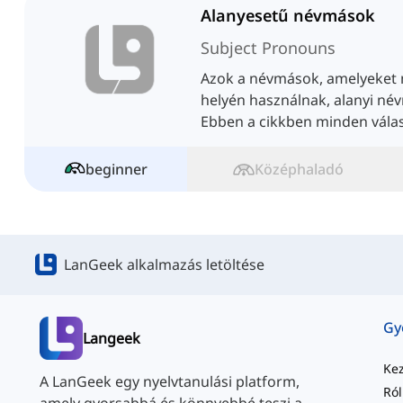
Alanyesetű névmások
Subject Pronouns
Azok a névmások, amelyeket
helyén használnak, alanyi n
Ebben a cikkben minden válas
névmásokkal kapcsolatban.
beginner
Középhaladó
LanGeek alkalmazás letöltése
Langeek
Ke
A LanGeek egy nyelvtanulási platform,
Ró