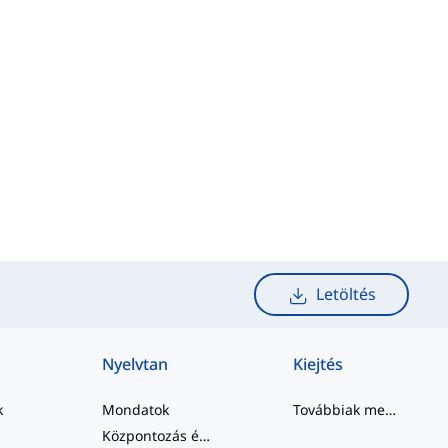
Letöltés
Nyelvtan
Kiejtés
k
Mondatok
Továbbiak megtekintése
Központozás és Helyesírás