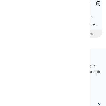
Pronomi Soggetto
Pronuncia
Subject Pronouns
I pronomi che vengono usati nella posizione di
soggetto nelle frasi si chiamano pronomi
Lettura
soggetto. In questo articolo, troverai tutte le tue
risposte sui pronomi soggetto.
beginner
Intermedio
Avanzato
Langeek
LanGeek è una piattaforma di apprendimento delle
lingue che rende il tuo processo di apprendimento più
veloce e facile.
info@langeek.co
Accesso rapido