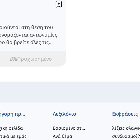
οιούνται στη θέση του
ονομάζονται αντωνυμίες
ο θα βρείτε όλες τις
ντωνυμίες υποκειμένου.
Προχωρημένο
Γρήγορη πρόσβαση
Λεξιλόγιο
Εκφράσεις
ική σελίδα
Βασισμένο στο επίπεδο
λέξεις σλανγ
τικά με εμάς
Ανά θέμα