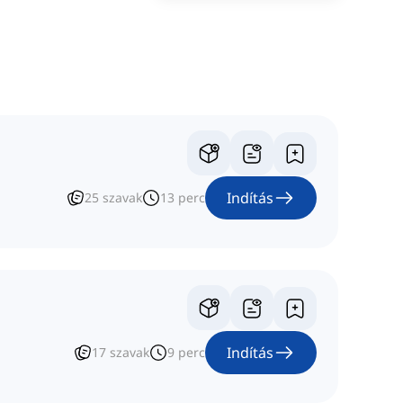
Indítás
25
szavak
13
perc
Indítás
17
szavak
9
perc