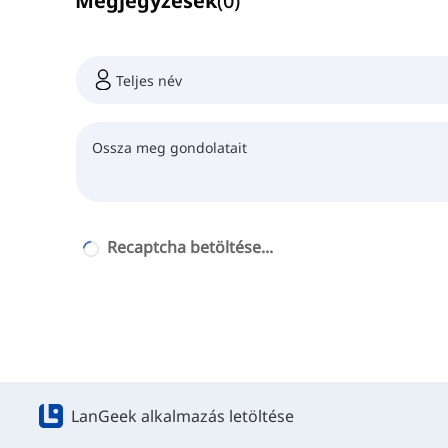
Megjegyzések
(
0
)
Recaptcha betöltése...
LanGeek alkalmazás letöltése