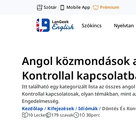
Szótár
Mobile App
Prémium
|
|
Szókincs
Nyelvtan
Angol közmondások a
Kontrollal kapcsolat
Itt található egy kategorizált lista az összes an
Kontrollal kapcsolatosak, olyan témákban, mint a
Engedelmesség.
Kezdőlap
Kifejezések
Idiómák
Döntés És Kon
10
Lecke
179
szavak
1
Ó
30
perc