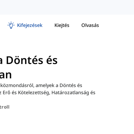
Kifejezések
Kiejtés
Olvasás
 Döntés és
ban
gol közmondásról, amelyek a Döntés és
z Erő és Kötelezettség, Határozatlanság és
troll