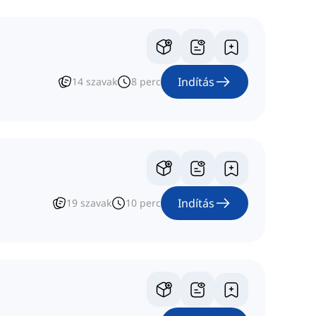
Indítás
14
szavak
8
perc
Indítás
19
szavak
10
perc