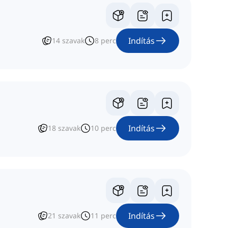
Indítás
14
szavak
8
perc
Indítás
18
szavak
10
perc
Indítás
21
szavak
11
perc