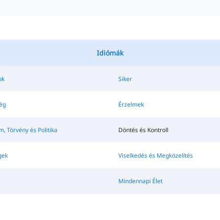
Idiómák
ok
Siker
ég
Érzelmek
, Törvény és Politika
Döntés és Kontroll
gek
Viselkedés és Megközelítés
Mindennapi Élet