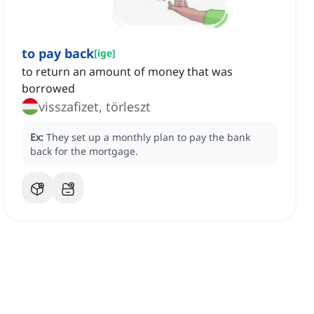
to pay back
[
ige
]
to return an amount of money that was
borrowed
visszafizet, törleszt
Ex:
They set up a monthly plan to pay the bank
back for the mortgage.