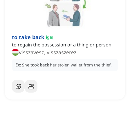
to take back
[
ige
]
to regain the possession of a thing or person
visszavesz, visszaszerez
Ex:
She
took back
her stolen wallet from the thief.