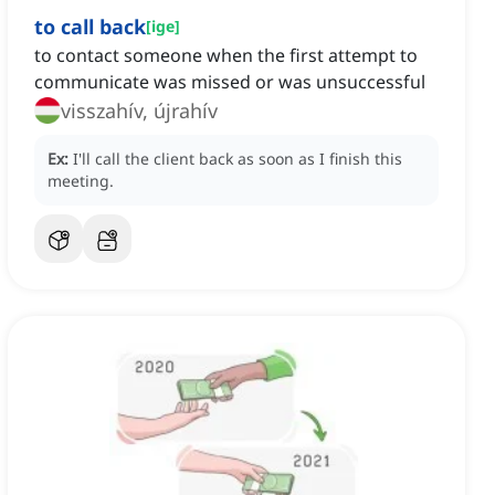
to call back
[
ige
]
to contact someone when the first attempt to
communicate was missed or was unsuccessful
visszahív, újrahív
Ex:
I'll call the client back as soon as I finish this
meeting.