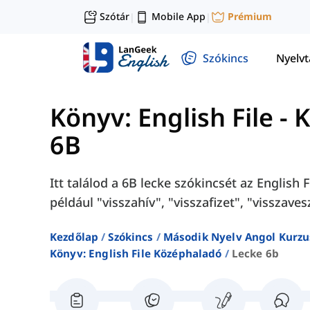
Szótár
Mobile App
Prémium
|
|
Szókincs
Nyelv
Könyv: English File -
6B
Itt találod a 6B lecke szókincsét az English
például "visszahív", "visszafizet", "visszaves
Kezdőlap
Szókincs
Második Nyelv Angol Kurzu
Könyv: English File Középhaladó
Lecke 6b