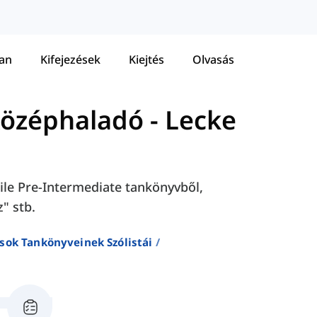
tan
Kifejezések
Kiejtés
Olvasás
 Középhaladó
-
Lecke
 File Pre-Intermediate tankönyvből,
z" stb.
sok Tankönyveinek Szólistái