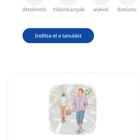
Áttekintés
Villámkártyák
alakok
Betűzés
Indítsa el a tanulást