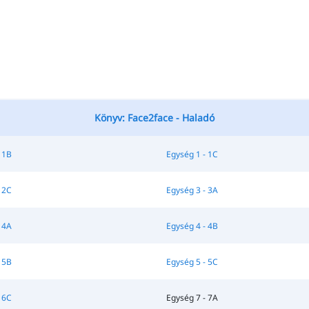
Könyv: Face2face - Haladó
 1B
Egység 1 - 1C
 2C
Egység 3 - 3A
 4A
Egység 4 - 4B
 5B
Egység 5 - 5C
 6C
Egység 7 - 7A