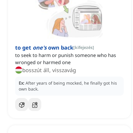
to get
one's
own back
[
kifejezés
]
to seek to harm or punish someone who has
wronged or harmed one
bosszút áll, visszavág
Ex:
After years of being mocked, he finally got his
own back.