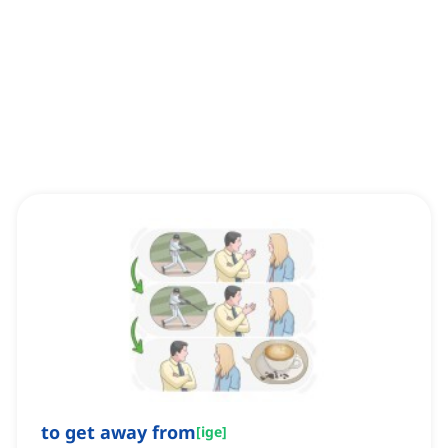
to get away from
[
ige
]