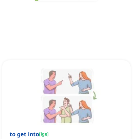
to get into
[
ige
]