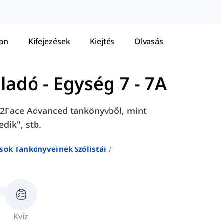
tan
Kifejezések
Kiejtés
Olvasás
aladó
-
Egység 7 - 7A
ace2Face Advanced tankönyvből, mint
dik", stb.
sok Tankönyveinek Szólistái
Kvíz