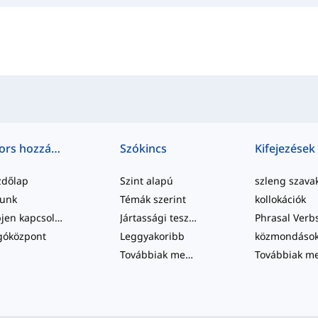
Gyors hozzáférés
Szókincs
Kifejezések
zdőlap
Szint alapú
szleng szava
lunk
Témák szerint
kollokációk
Lépjen kapcsolatba velünk
Jártassági tesztek
Phrasal Verb
góközpont
Leggyakoribb
közmondáso
Továbbiak megtekintése
...