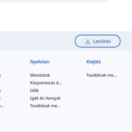
Letöltés
Nyelvtan
Kiejtés
k
Mondatok
Továbbiak megtekintése
Központozás és Helyesírás
s
Idők
k
Igék és Hangok
Továbbiak megtekintése
...
Továbbiak megtekintése
...