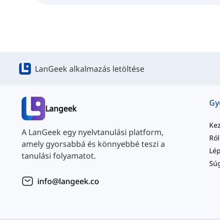
LanGeek alkalmazás letöltése
Langeek
Ke
A LanGeek egy nyelvtanulási platform,
Ró
amely gyorsabbá és könnyebbé teszi a
tanulási folyamatot.
Sú
info@langeek.co