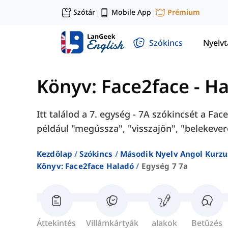
Szótár
Mobile App
Prémium
|
|
Szókincs
Nyelv
Könyv: Face2face - H
Itt találod a 7. egység - 7A szókincsét a F
például "megússza", "visszajön", "belekevere
Kezdőlap
Szókincs
Második Nyelv Angol Kurzu
Könyv: Face2face Haladó
Egység 7 7a
Áttekintés
Villámkártyák
alakok
Betűzés