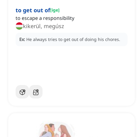
to get out of
[
ige
]
to escape a responsibility
kikerül, megúsz
Ex:
He always tries to get out of doing his chores.