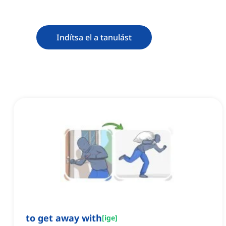
Indítsa el a tanulást
to get away with
[
ige
]