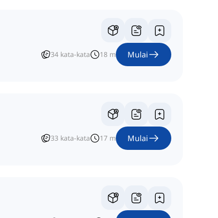
Mulai
34
kata-kata
18
m
Mulai
33
kata-kata
17
m