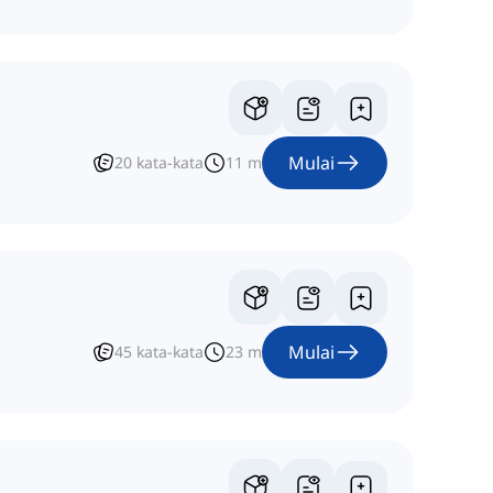
Mulai
20
kata-kata
11
m
Mulai
45
kata-kata
23
m