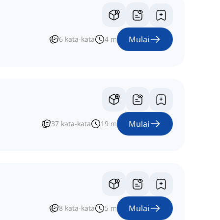
Mulai
6
kata-kata
4
m
Mulai
37
kata-kata
19
m
Mulai
8
kata-kata
5
m