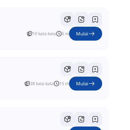
Mulai
10
kata-kata
6
m
Mulai
28
kata-kata
15
m