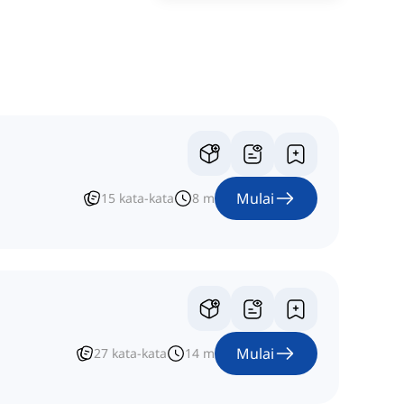
Mulai
15
kata-kata
8
m
Mulai
27
kata-kata
14
m