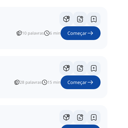
Começar
10
palavras
6
min
Começar
28
palavras
15
min