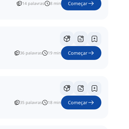
Começar
14
palavras
8
min
Começar
36
palavras
19
min
Começar
35
palavras
18
min