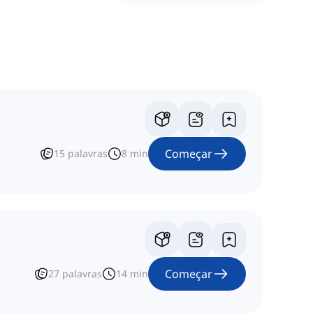
Começar
15
palavras
8
min
Começar
27
palavras
14
min