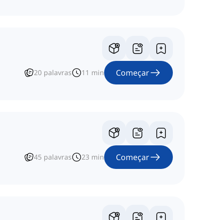
Começar
20
palavras
11
min
Começar
45
palavras
23
min