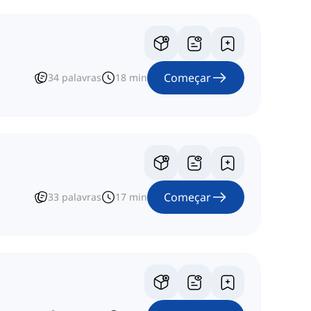
Começar
34
palavras
18
min
Começar
33
palavras
17
min