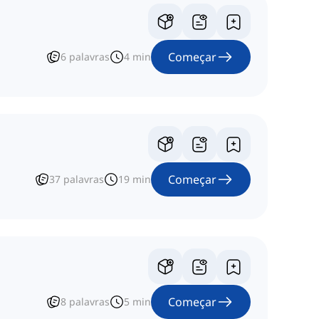
Começar
6
palavras
4
min
Começar
37
palavras
19
min
Começar
8
palavras
5
min