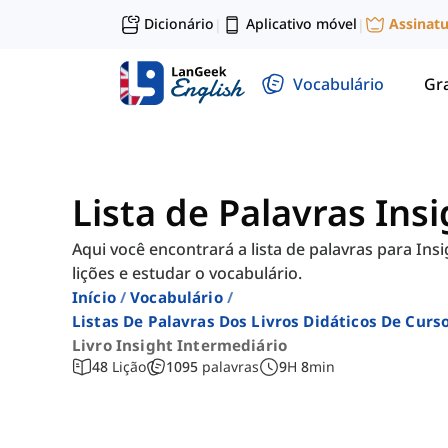
Dicionário
Aplicativo móvel
Assinat
|
|
Vocabulário
Gr
Lista de Palavras Ins
Aqui você encontrará a lista de palavras para In
lições e estudar o vocabulário.
Início
Vocabulário
Listas De Palavras Dos Livros Didáticos De Cur
Livro Insight Intermediário
48
Lição
1095
palavras
9
H
8
min