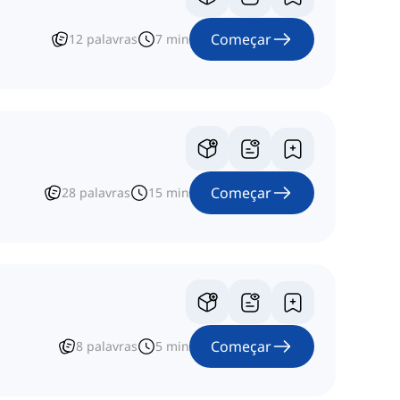
Começar
12
palavras
7
min
Começar
28
palavras
15
min
Começar
8
palavras
5
min