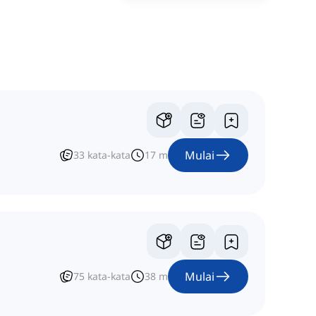
Mulai
33
kata-kata
17
m
Mulai
75
kata-kata
38
m