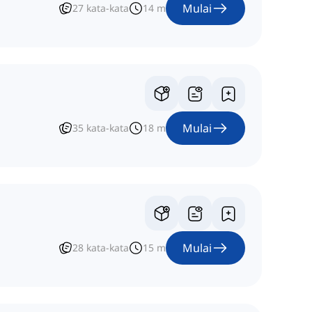
Mulai
27
kata-kata
14
m
Mulai
35
kata-kata
18
m
Mulai
28
kata-kata
15
m