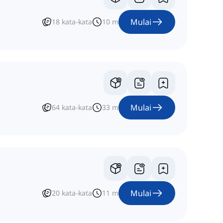
Mulai
18
kata-kata
10
m
Mulai
64
kata-kata
33
m
Mulai
20
kata-kata
11
m