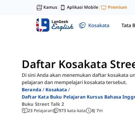
Kamus
Aplikasi Mobile
Premium
|
|
Kosakata
Tata 
Daftar Kosakata Stree
Di sini Anda akan menemukan daftar kosakata unt
pelajaran dan mempelajari kosakata tersebut.
Beranda
Kosakata
Daftar Kata Buku Pelajaran Kursus Bahasa Ingg
Buku Street Talk 2
23
Pelajaran
973
kata-kata
8
J
7
m