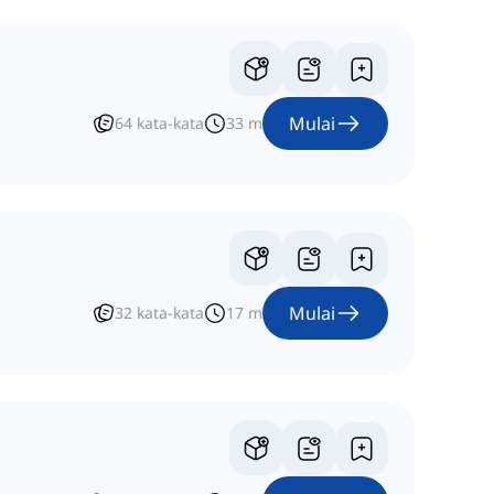
Mulai
64
kata-kata
33
m
Mulai
32
kata-kata
17
m