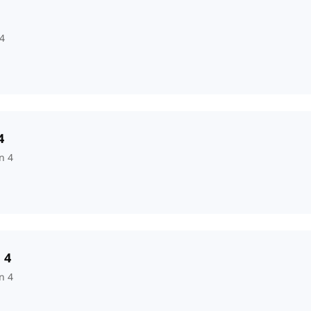
4
4
n 4
 4
n 4