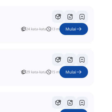
Mulai
24
kata-kata
13
m
Mulai
29
kata-kata
15
m