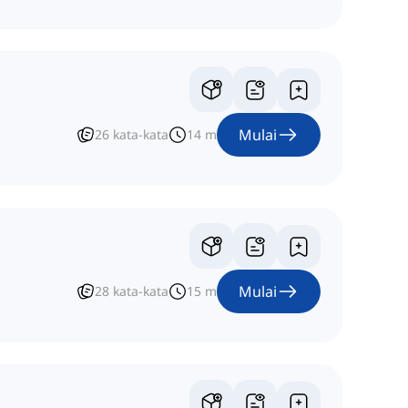
Mulai
26
kata-kata
14
m
Mulai
28
kata-kata
15
m