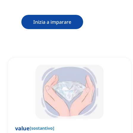
Inizia a imparare
value
[
sostantivo
]