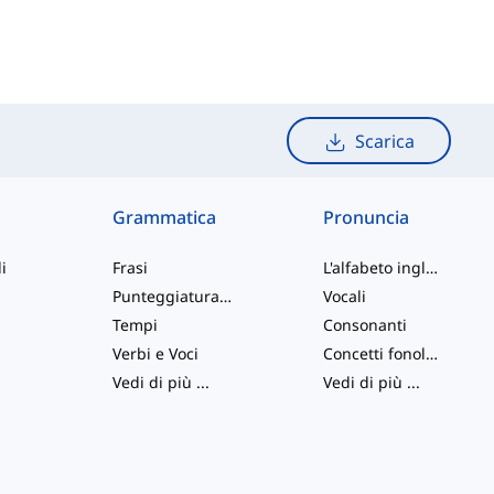
Scarica
Grammatica
Pronuncia
i
Frasi
L'alfabeto inglese
Punteggiatura e Ortografia
Vocali
Tempi
Consonanti
Verbi e Voci
Concetti fonologici
Vedi di più
...
Vedi di più
...