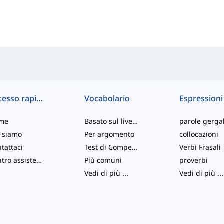
Accesso rapido
Vocabolario
Espressioni
me
Basato sul livello
parole gergal
 siamo
Per argomento
collocazioni
tattaci
Test di Competenza
Verbi Frasali
Centro assistenza
Più comuni
proverbi
Vedi di più
...
Vedi di più
...