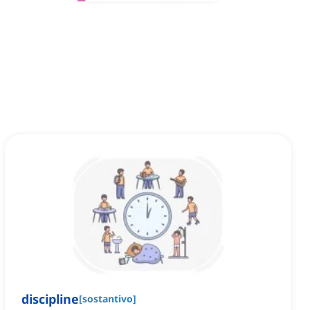
discipline
[
sostantivo
]