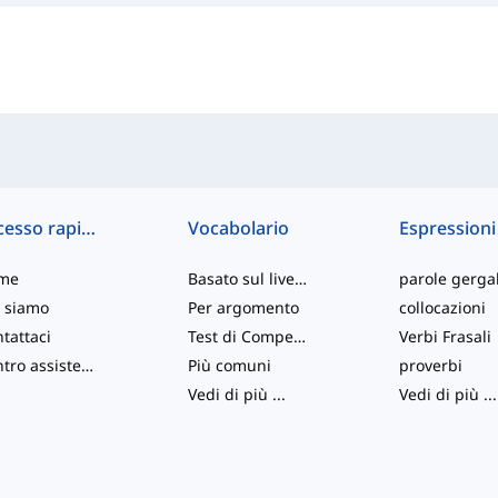
Accesso rapido
Vocabolario
Espressioni
me
Basato sul livello
parole gergal
 siamo
Per argomento
collocazioni
tattaci
Test di Competenza
Verbi Frasali
Centro assistenza
Più comuni
proverbi
Vedi di più
...
Vedi di più
...