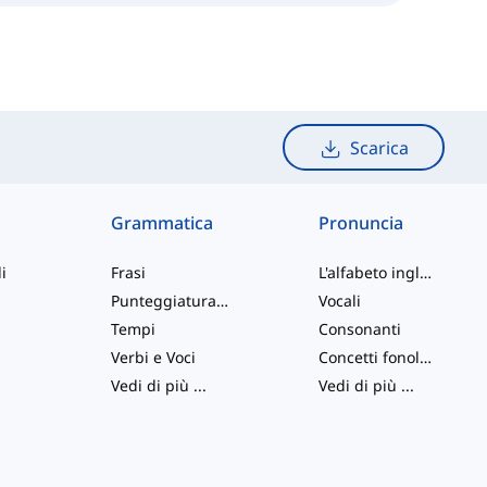
Scarica
Grammatica
Pronuncia
i
Frasi
L'alfabeto inglese
Punteggiatura e Ortografia
Vocali
Tempi
Consonanti
Verbi e Voci
Concetti fonologici
Vedi di più
...
Vedi di più
...