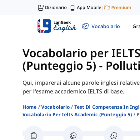
Dizionario
App Mobile
Premium
|
|
Vocabolario
Gr
Vocabolario per IELT
(Punteggio 5)
-
Pollut
Qui, imparerai alcune parole inglesi relati
per l'esame accademico IELTS di base.
Home
Vocabolario
Test Di Competenza In Ing
Vocabolario Per Ielts Academic (punteggio 5)
P