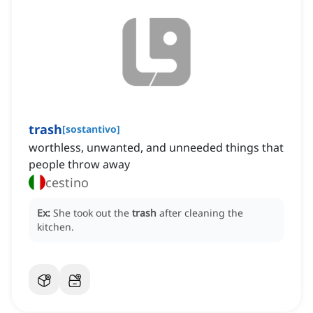
trash
[
sostantivo
]
worthless, unwanted, and unneeded things that
people throw away
cestino
Ex:
She took out the
trash
after cleaning the
kitchen.