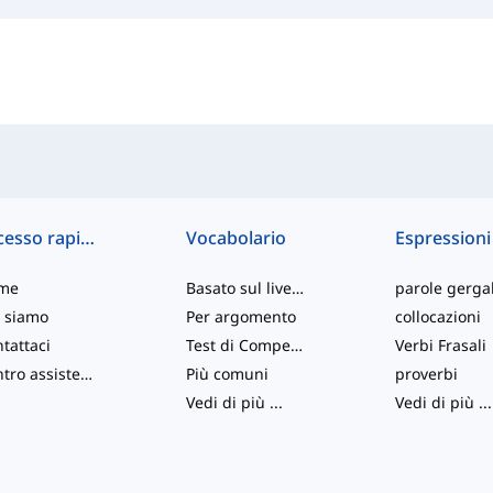
Accesso rapido
Vocabolario
Espressioni
me
Basato sul livello
parole gergal
 siamo
Per argomento
collocazioni
tattaci
Test di Competenza
Verbi Frasali
Centro assistenza
Più comuni
proverbi
Vedi di più
...
Vedi di più
...