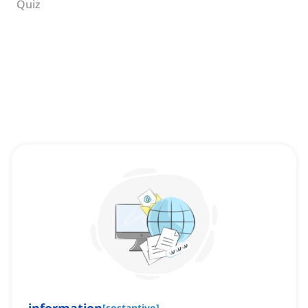
Quiz
[
sostantivo
]