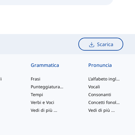
Scarica
Grammatica
Pronuncia
i
Frasi
L'alfabeto inglese
Punteggiatura e Ortografia
Vocali
Tempi
Consonanti
Verbi e Voci
Concetti fonologici
Vedi di più
...
Vedi di più
...