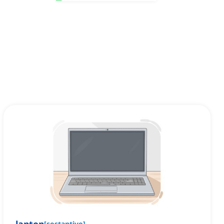
[
sostantivo
]