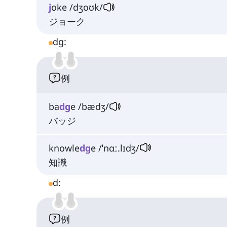
j
oke /dʒoʊk/
ジョーク
dg:
例
ba
dg
e /bædʒ/
バッジ
knowle
dg
e /ˈnɑː.lɪdʒ/
知識
d:
例