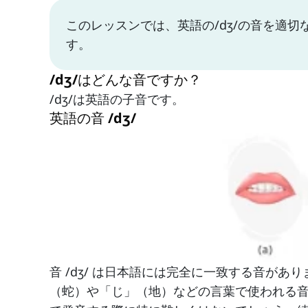
このレッスンでは、英語の/dʒ/の音を適
す。
/dʒ/はどんな音ですか？
/dʒ/は英語の子音です。
英語の音 /dʒ/
音 /dʒ/ は日本語には完全に一致する音が
（蛇）や「じ」（地）などの言葉で使われる