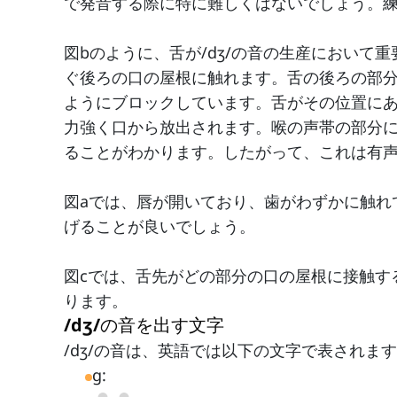
で発音する際に特に難しくはないでしょう。
図bのように、舌が/dʒ/の音の生産におい
ぐ後ろの口の屋根に触れます。舌の後ろの部
ようにブロックしています。舌がその位置に
力強く口から放出されます。喉の声帯の部分
ることがわかります。したがって、これは有
図aでは、唇が開いており、歯がわずかに触れ
げることが良いでしょう。
図cでは、舌先がどの部分の口の屋根に接触す
ります。
/dʒ/の音を出す文字
/dʒ/の音は、英語では以下の文字で表されま
g: