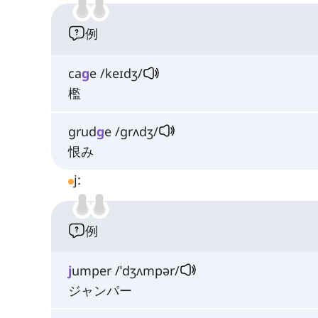
例
ca
g
e /keɪdʒ/
檻
grud
g
e /ɡrʌdʒ/
恨み
j:
例
j
umper /ˈdʒʌmpər/
ジャンパー