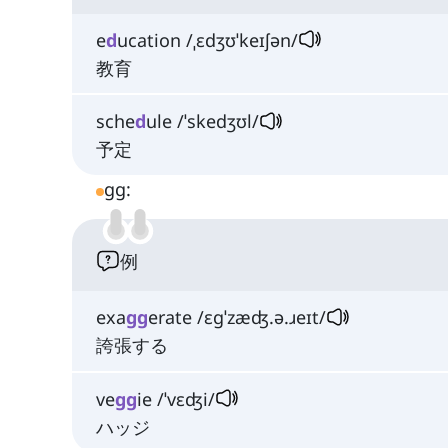
e
d
ucation /ˌɛdʒʊˈkeɪʃən/
教育
sche
d
ule /ˈskedʒʊl/
予定
gg:
例
exa
gg
erate /ɛɡˈzæʤ.ə.ɹeɪt/
誇張する
ve
gg
ie /ˈvɛʤi/
ハッジ