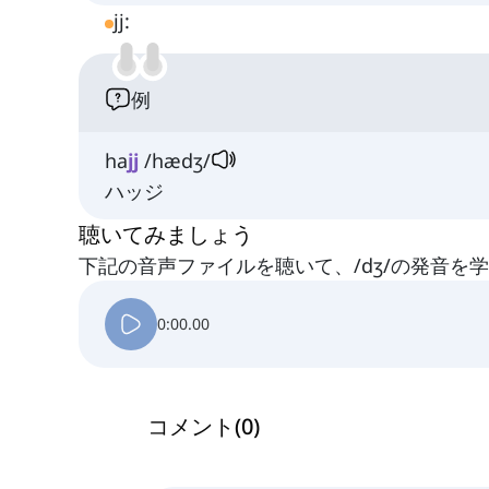
jj:
例
ha
jj
/hædʒ/
ハッジ
聴いてみましょう
下記の音声ファイルを聴いて、/dʒ/の発音を
0:00.00
コメント
(
0
)