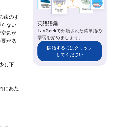
の歯のす
英語語彙
通らない
LanGeekで分類された英単語の
で空気が
学習を始めましょう。
必要があ
開始するにはクリック
してください
少し下
れにあた