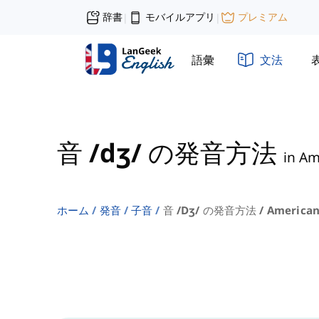
辞書
モバイルアプリ
プレミアム
|
|
語彙
文法
音 /dʒ/ の発音方法
in Am
ホーム
発音
子音
音 /dʒ/ の発音方法 / America