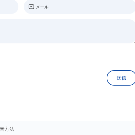
送信
の発音方法