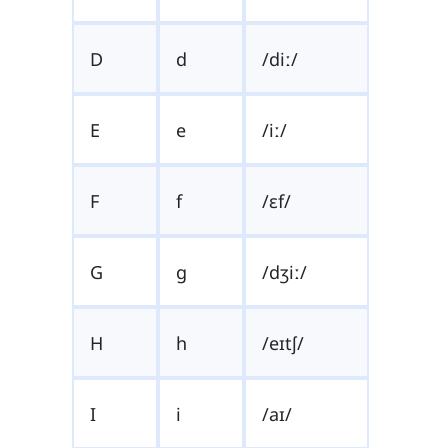
D
d
/diː/
E
e
/iː/
F
f
/ɛf/
G
g
/dʒiː/
H
h
/eɪtʃ/
I
i
/aɪ/