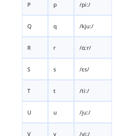
P
p
/piː/
Q
q
/kjuː/
R
r
/ɑːr/
S
s
/ɛs/
T
t
/tiː/
U
u
/juː/
V
v
/viː/