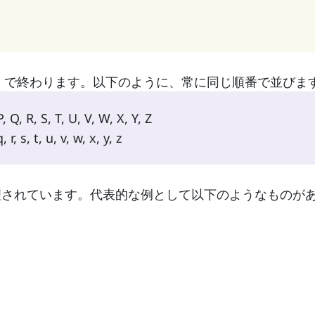
」で終わります。以下のように、常に同じ順番で並びま
P, Q, R, S, T, U, V, W, X, Y, Z
, r, s, t, u, v, w, x, y, z
理されています。代表的な例として以下のようなものが