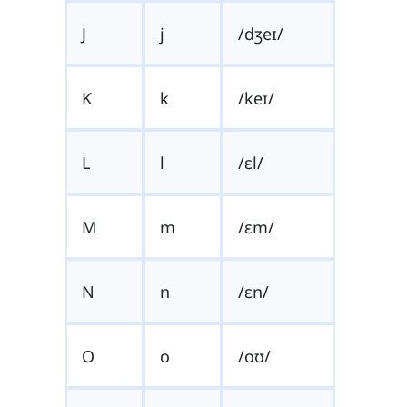
J
j
/dʒeɪ/
K
k
/keɪ/
L
l
/ɛl/
M
m
/ɛm/
N
n
/ɛn/
O
o
/oʊ/