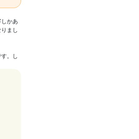
字しかあ
なりまし
です。し