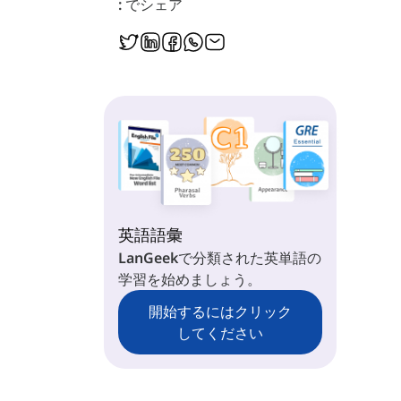
: でシェア
英語語彙
LanGeekで分類された英単語の
学習を始めましょう。
開始するにはクリック
してください