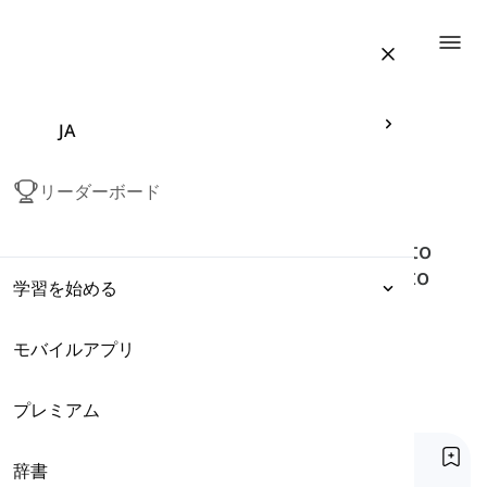
Togg
JA
Articles related to "conjunctions"
conjunctions
リーダーボード
Conjunctions can link two clauses to
each other. They can also be used to
学習を始める
link words and phrases not just
clauses.
モバイルアプリ
表現
ホーム
文法
Tag
Conjunctions
プレミアム
文法
等位接続詞
辞書
語彙