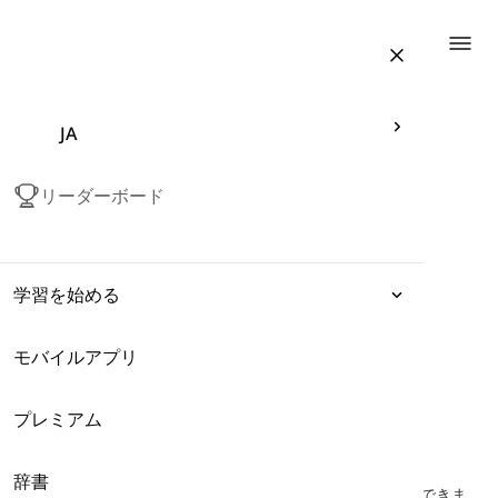
Togg
JA
リーダーボード
学習を始める
モバイルアプリ
表現
プレミアム
文法
English Result 初歩 単語リスト
辞書
語彙
ここでEnglish Result初歩の単語リストを見つけることができま