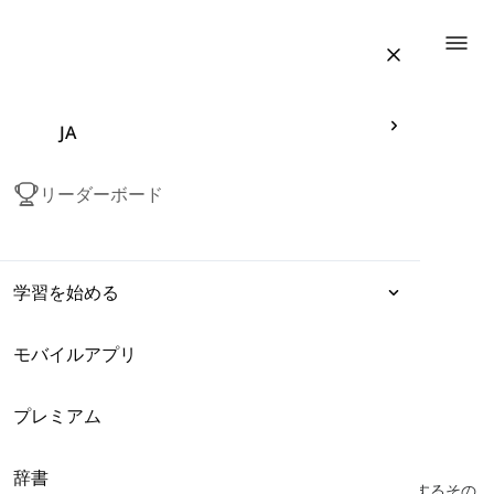
Togg
JA
リーダーボード
学習を始める
モバイルアプリ
表現
プレミアム
文法
数学と論理のための分類されたSAT語彙
辞書
語彙
このセクションには、SAT数学の問題と論理や評価に関連するその