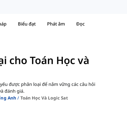
háp
Biểu đạt
Phát âm
Đọc
i cho Toán Học và
 yếu được phân loại để nắm vững các câu hỏi
và đánh giá.
ếng Anh
Toán Học Và Logic Sat