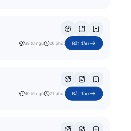
Bắt đầu
38
từ ngữ
20
phút
Bắt đầu
40
từ ngữ
21
phút