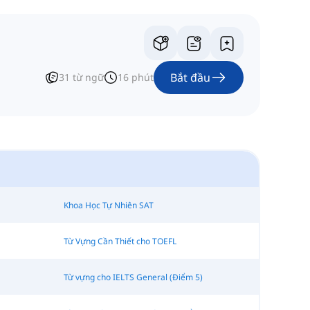
Bắt đầu
31
từ ngữ
16
phút
Khoa Học Tự Nhiên SAT
Từ Vựng Cần Thiết cho TOEFL
Từ vựng cho IELTS General (Điểm 5)