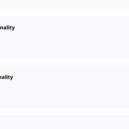
onality
nality