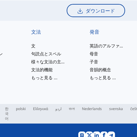
ダウンロード
文法
発音
文
英語のアルファベット
ン
句読点とスペル
母音
様々な文法の主題
子音
文法的機能
音韻的概念
もっと見る
...
もっと見る
...
한
polski
Ελληνικά
اردو
বাংলা
Nederlands
svenska
češ
국
어