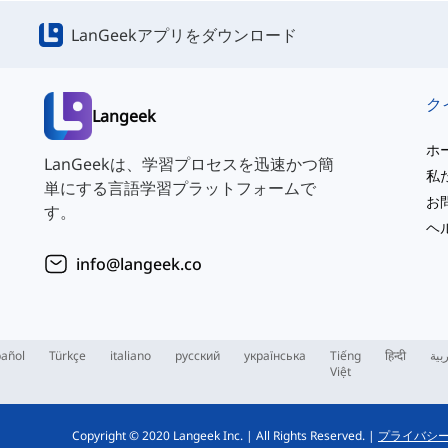
LanGeekアプリをダウンロード
Langeek
ホ
LanGeekは、学習プロセスを迅速かつ簡
私
単にする言語学習プラットフォームで
お
す。
ヘ
info@langeek.co
añol
Türkçe
italiano
русский
українська
Tiếng
हिन्दी
بية
Việt
Copyright © 2020 Langeek Inc.
|
All Rights Reserved.
|
プライバシ