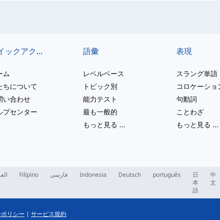
クイックアクセス
語彙
表現
ーム
レベルベース
スラング単語
たちについて
トピック別
コロケーショ
問い合わせ
能力テスト
句動詞
ルプセンター
最も一般的
ことわざ
もっと見る
...
もっと見る
...
العر
Filipino
فارسی
Indonesia
Deutsch
português
日
中
本
文
語
ーポリシー
|
サービス規約