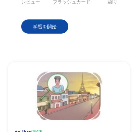
レビュー
フラッシュカード
綴り
学習を開始
[
動詞
]