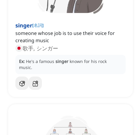
singer
[
名詞
]
someone whose job is to use their voice for
creating music
歌手, シンガー
Ex:
He's a famous
singer
known for his rock
music.