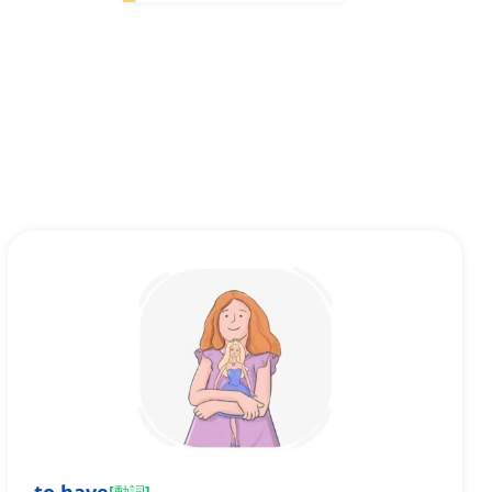
[
動詞
]