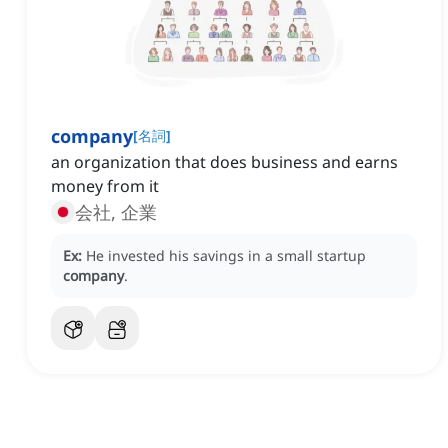
company
[
名詞
]
an organization that does business and earns
money from it
会社, 企業
Ex:
He invested his savings in a small startup
company
.