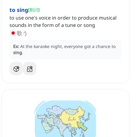
to sing
[
動詞
]
to use one's voice in order to produce musical
sounds in the form of a tune or song
歌う
Ex:
At the karaoke night, everyone got a chance to
sing
.