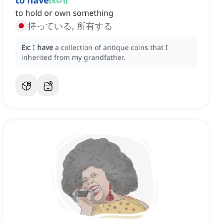
to have
to hold or own something
持っている, 所有する
Ex:
I
have
a collection of antique coins that I
inherited from my grandfather.