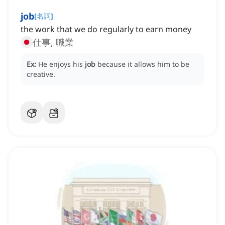
job
[
名詞
]
the work that we do regularly to earn money
仕事, 職業
Ex:
He enjoys his
job
because it allows him to be
creative.