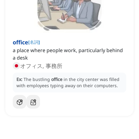
office
[
名詞
]
a place where people work, particularly behind
a desk
オフィス, 事務所
Ex:
The bustling
office
in the city center was filled
with employees typing away on their computers.