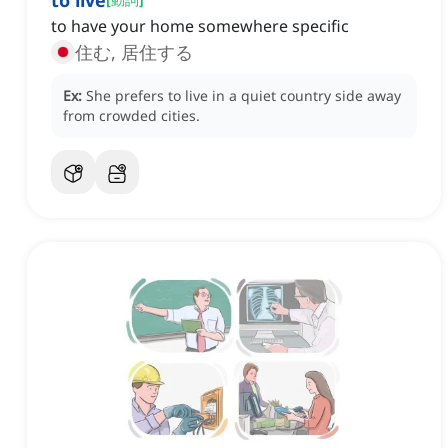
to live
to have your home somewhere specific
住む, 居住する
Ex:
She prefers to live in a quiet country side away
from crowded cities.