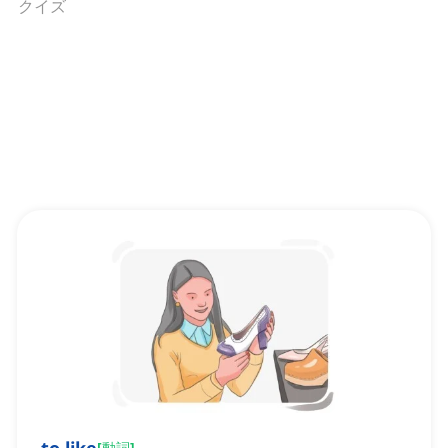
クイズ
[
動詞
]