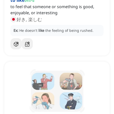
to like
to feel that someone or something is good,
enjoyable, or interesting
好き, 楽しむ
Ex:
He doesn't
like
the feeling of being rushed.